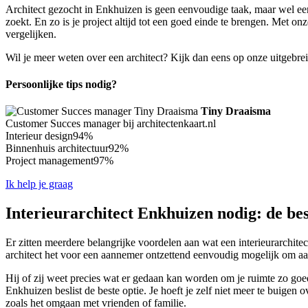
Architect gezocht in Enkhuizen is geen eenvoudige taak, maar wel een
zoekt. En zo is je project altijd tot een goed einde te brengen. Met on
vergelijken.
Wil je meer weten over een architect? Kijk dan eens op onze uitgebre
Persoonlijke tips nodig?
Tiny Draaisma
Customer Succes manager bij architectenkaart.nl
Interieur design
94%
Binnenhuis architectuur
92%
Project management
97%
Ik help je graag
Interieurarchitect Enkhuizen nodig: de bes
Er zitten meerdere belangrijke voordelen aan wat een interieurarchitec
architect het voor een aannemer ontzettend eenvoudig mogelijk om aan 
Hij of zij weet precies wat er gedaan kan worden om je ruimte zo goed 
Enkhuizen beslist de beste optie. Je hoeft je zelf niet meer te buigen 
zoals het omgaan met vrienden of familie.