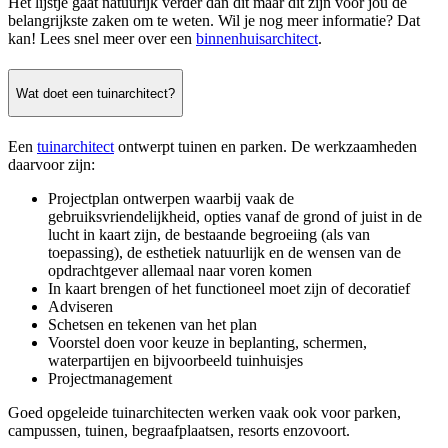
Het lijstje gaat natuurijk verder dan dit maar dit zijn voor jou de
belangrijkste zaken om te weten. Wil je nog meer informatie? Dat
kan! Lees snel meer over een
binnenhuisarchitect
.
Wat doet een tuinarchitect?
Een
tuinarchitect
ontwerpt tuinen en parken. De werkzaamheden
daarvoor zijn:
Projectplan ontwerpen waarbij vaak de
gebruiksvriendelijkheid, opties vanaf de grond of juist in de
lucht in kaart zijn, de bestaande begroeiing (als van
toepassing), de esthetiek natuurlijk en de wensen van de
opdrachtgever allemaal naar voren komen
In kaart brengen of het functioneel moet zijn of decoratief
Adviseren
Schetsen en tekenen van het plan
Voorstel doen voor keuze in beplanting, schermen,
waterpartijen en bijvoorbeeld tuinhuisjes
Projectmanagement
Goed opgeleide tuinarchitecten werken vaak ook voor parken,
campussen, tuinen, begraafplaatsen, resorts enzovoort.