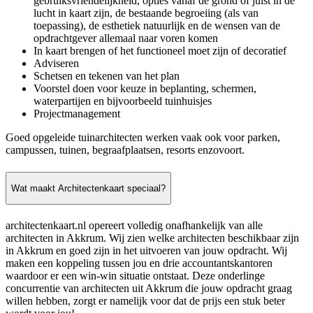
gebruiksvriendelijkheid, opties vanaf de grond of juist in de
lucht in kaart zijn, de bestaande begroeiing (als van
toepassing), de esthetiek natuurlijk en de wensen van de
opdrachtgever allemaal naar voren komen
In kaart brengen of het functioneel moet zijn of decoratief
Adviseren
Schetsen en tekenen van het plan
Voorstel doen voor keuze in beplanting, schermen,
waterpartijen en bijvoorbeeld tuinhuisjes
Projectmanagement
Goed opgeleide tuinarchitecten werken vaak ook voor parken,
campussen, tuinen, begraafplaatsen, resorts enzovoort.
Wat maakt Architectenkaart speciaal?
architectenkaart.nl opereert volledig onafhankelijk van alle
architecten in Akkrum. Wij zien welke architecten beschikbaar zijn
in Akkrum en goed zijn in het uitvoeren van jouw opdracht. Wij
maken een koppeling tussen jou en drie accountantskantoren
waardoor er een win-win situatie ontstaat. Deze onderlinge
concurrentie van architecten uit Akkrum die jouw opdracht graag
willen hebben, zorgt er namelijk voor dat de prijs een stuk beter