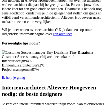
ons netwerk in Alteveer Hoogeveen hebben wij over het algemeen
wel een architect die past bij hetgeen je zoekt. En zo is jouw klus
iedere keer tot een goed einde te brengen. Daarnaast is het ook nog
eens goedkoop, omdat wij je in de gelegenheid stellen om gratis en
vrijblijvend verschillende architecten in Alteveer Hoogeveen naast
mekaar te zetten en te vergelijken.
Wil je meer weten over een architect? Kijk dan eens op onze
uitgebreide informatiepagina over
een architect
.
Persoonlijke tips nodig?
Tiny Draaisma
Customer Succes manager bij architectenkaart.nl
Interieur design
94%
Binnenhuis architectuur
92%
Project management
97%
Ik help je graag
Interieurarchitect Alteveer Hoogeveen
nodig: de beste designers
Je kent een interieurarchitect waarschijnlijk vooral van televisieseries