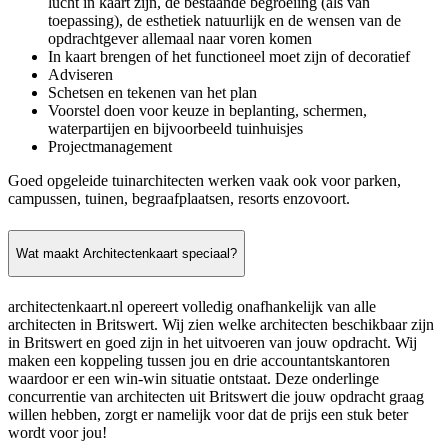
lucht in kaart zijn, de bestaande begroeiing (als van
toepassing), de esthetiek natuurlijk en de wensen van de
opdrachtgever allemaal naar voren komen
In kaart brengen of het functioneel moet zijn of decoratief
Adviseren
Schetsen en tekenen van het plan
Voorstel doen voor keuze in beplanting, schermen,
waterpartijen en bijvoorbeeld tuinhuisjes
Projectmanagement
Goed opgeleide tuinarchitecten werken vaak ook voor parken,
campussen, tuinen, begraafplaatsen, resorts enzovoort.
Wat maakt Architectenkaart speciaal?
architectenkaart.nl opereert volledig onafhankelijk van alle
architecten in Britswert. Wij zien welke architecten beschikbaar zijn
in Britswert en goed zijn in het uitvoeren van jouw opdracht. Wij
maken een koppeling tussen jou en drie accountantskantoren
waardoor er een win-win situatie ontstaat. Deze onderlinge
concurrentie van architecten uit Britswert die jouw opdracht graag
willen hebben, zorgt er namelijk voor dat de prijs een stuk beter
wordt voor jou!