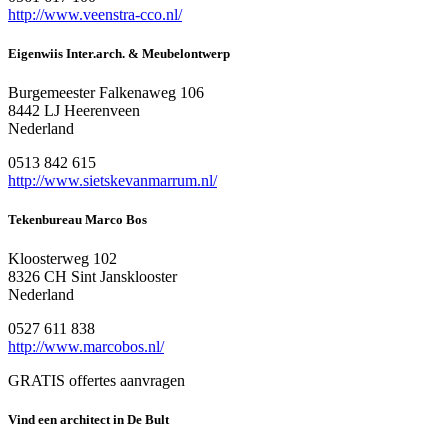
http://www.veenstra-cco.nl/
Eigenwiis Inter.arch. & Meubelontwerp
Burgemeester Falkenaweg 106
8442 LJ Heerenveen
Nederland
0513 842 615
http://www.sietskevanmarrum.nl/
Tekenbureau Marco Bos
Kloosterweg 102
8326 CH Sint Jansklooster
Nederland
0527 611 838
http://www.marcobos.nl/
GRATIS offertes aanvragen
Vind een architect in De Bult