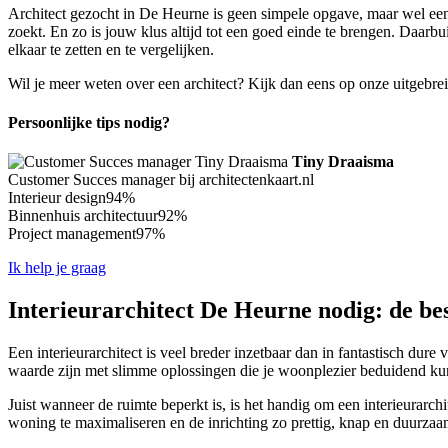
Architect gezocht in De Heurne is geen simpele opgave, maar wel eent
zoekt. En zo is jouw klus altijd tot een goed einde te brengen. Daarbu
elkaar te zetten en te vergelijken.
Wil je meer weten over een architect? Kijk dan eens op onze uitgebre
Persoonlijke tips nodig?
Tiny Draaisma
Customer Succes manager bij architectenkaart.nl
Interieur design
94%
Binnenhuis architectuur
92%
Project management
97%
Ik help je graag
Interieurarchitect De Heurne nodig: de bes
Een interieurarchitect is veel breder inzetbaar dan in fantastisch dure 
waarde zijn met slimme oplossingen die je woonplezier beduidend ku
Juist wanneer de ruimte beperkt is, is het handig om een interieurarch
woning te maximaliseren en de inrichting zo prettig, knap en duurzaam