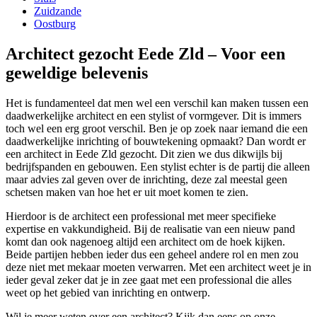
Zuidzande
Oostburg
Architect gezocht Eede Zld – Voor een
geweldige belevenis
Het is fundamenteel dat men wel een verschil kan maken tussen een
daadwerkelijke architect en een stylist of vormgever. Dit is immers
toch wel een erg groot verschil. Ben je op zoek naar iemand die een
daadwerkelijke inrichting of bouwtekening opmaakt? Dan wordt er
een architect in Eede Zld gezocht. Dit zien we dus dikwijls bij
bedrijfspanden en gebouwen. Een stylist echter is de partij die alleen
maar advies zal geven over de inrichting, deze zal meestal geen
schetsen maken van hoe het er uit moet komen te zien.
Hierdoor is de architect een professional met meer specifieke
expertise en vakkundigheid. Bij de realisatie van een nieuw pand
komt dan ook nagenoeg altijd een architect om de hoek kijken.
Beide partijen hebben ieder dus een geheel andere rol en men zou
deze niet met mekaar moeten verwarren. Met een architect weet je in
ieder geval zeker dat je in zee gaat met een professional die alles
weet op het gebied van inrichting en ontwerp.
Wil je meer weten over een architect? Kijk dan eens op onze