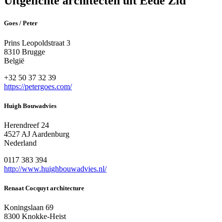
Uitgelichte architecten uit Eede Zld
Goes / Peter
Prins Leopoldstraat 3
8310 Brugge
België
+32 50 37 32 39
https://petergoes.com/
Huigh Bouwadvies
Herendreef 24
4527 AJ Aardenburg
Nederland
0117 383 394
http://www.huighbouwadvies.nl/
Renaat Cocquyt architecture
Koningslaan 69
8300 Knokke-Heist