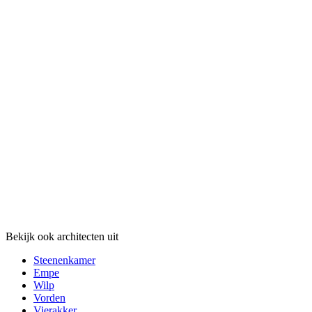
Bekijk ook architecten uit
Steenenkamer
Empe
Wilp
Vorden
Vierakker