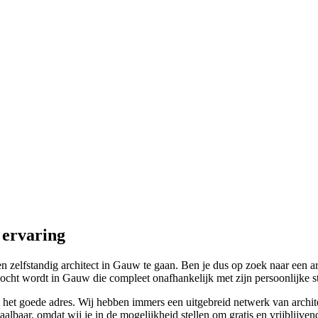
 ervaring
elfstandig architect in Gauw te gaan. Ben je dus op zoek naar een archi
cht wordt in Gauw die compleet onafhankelijk met zijn persoonlijke sti
aan het goede adres. Wij hebben immers een uitgebreid netwerk van arch
albaar, omdat wij je in de mogelijkheid stellen om gratis en vrijblijven