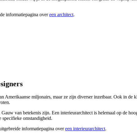
ide informatiepagina over
een architect
.
esigners
 van Amerikaanse miljonairs, maar ze zijn diverser inzetbaar. Ook in de
roten.
 in Gauw van betekenis zijn. Een interieurarchitect is helemaal op de ho
je specifieke omstandigheid.
 uitgebreide informatiepagina over
een interieurarchitect
.