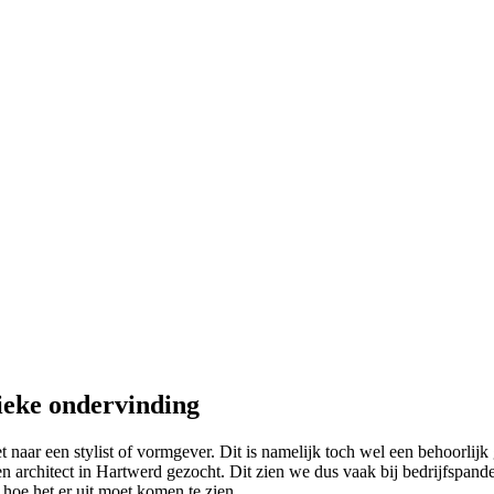
ieke ondervinding
 naar een stylist of vormgever. Dit is namelijk toch wel een behoorlijk 
architect in Hartwerd gezocht. Dit zien we dus vaak bij bedrijfspanden 
 hoe het er uit moet komen te zien.