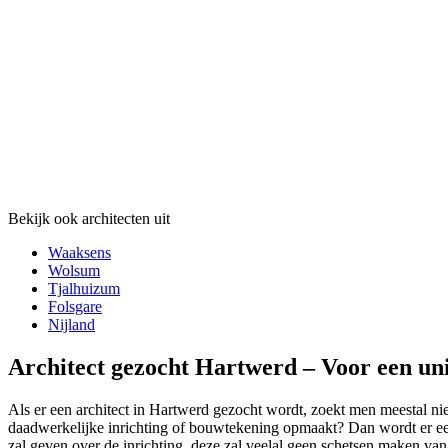
Bekijk ook architecten uit
Waaksens
Wolsum
Tjalhuizum
Folsgare
Nijland
Architect gezocht Hartwerd – Voor een un
Als er een architect in Hartwerd gezocht wordt, zoekt men meestal niet
daadwerkelijke inrichting of bouwtekening opmaakt? Dan wordt er een 
zal geven over de inrichting, deze zal veelal geen schetsen maken van