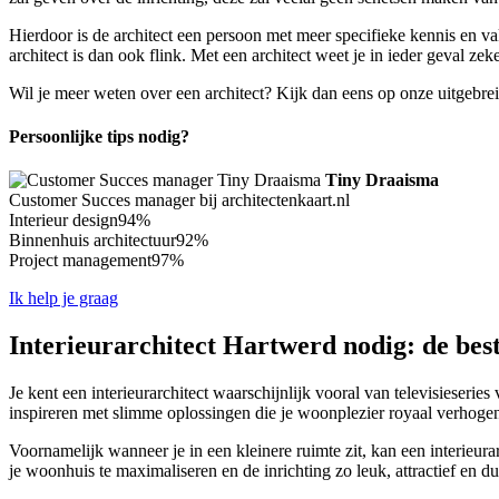
Hierdoor is de architect een persoon met meer specifieke kennis en va
architect is dan ook flink. Met een architect weet je in ieder geval zek
Wil je meer weten over een architect? Kijk dan eens op onze uitgebre
Persoonlijke tips nodig?
Tiny Draaisma
Customer Succes manager bij architectenkaart.nl
Interieur design
94%
Binnenhuis architectuur
92%
Project management
97%
Ik help je graag
Interieurarchitect Hartwerd nodig: de best
Je kent een interieurarchitect waarschijnlijk vooral van televisieseri
inspireren met slimme oplossingen die je woonplezier royaal verhogen
Voornamelijk wanneer je in een kleinere ruimte zit, kan een interieur
je woonhuis te maximaliseren en de inrichting zo leuk, attractief en d