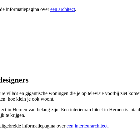
ide informatiepagina over
een architect
.
designers
dure villa’s en gigantische woningen die je op televisie voorbij ziet kom
gen, hoe klein je ook woont.
chitect in Hernen van belang zijn. Een interieurarchitect in Hernen is to
k te krijgen.
 uitgebreide informatiepagina over
een interieurarchitect
.