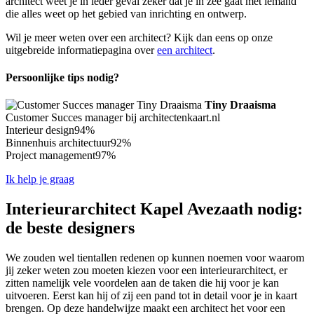
architect weet je in ieder geval zeker dat je in zee gaat met iemand
die alles weet op het gebied van inrichting en ontwerp.
Wil je meer weten over een architect? Kijk dan eens op onze
uitgebreide informatiepagina over
een architect
.
Persoonlijke tips nodig?
Tiny Draaisma
Customer Succes manager bij architectenkaart.nl
Interieur design
94%
Binnenhuis architectuur
92%
Project management
97%
Ik help je graag
Interieurarchitect Kapel Avezaath nodig:
de beste designers
We zouden wel tientallen redenen op kunnen noemen voor waarom
jij zeker weten zou moeten kiezen voor een interieurarchitect, er
zitten namelijk vele voordelen aan de taken die hij voor je kan
uitvoeren. Eerst kan hij of zij een pand tot in detail voor je in kaart
brengen. Op deze handelwijze maakt een architect het voor een