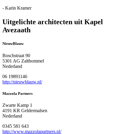
- Karin Kramer
Uitgelichte architecten uit Kapel
Avezaath
NieuwBlauw
Boschstraat 90
5301 AG Zaltbommel
Nederland
06 19891146
http://nieuwblauw.nl/
Mazzola Partners
Zwarte Kamp 1
4191 KR Geldermalsen
Nederland
0345 581 643
http://www.mazzolapartners.nl/