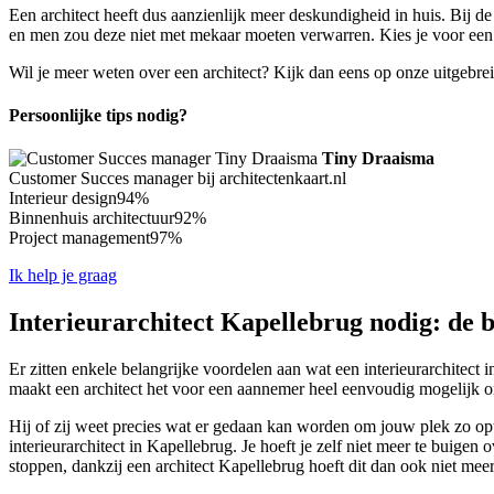
Een architect heeft dus aanzienlijk meer deskundigheid in huis. Bij d
en men zou deze niet met mekaar moeten verwarren. Kies je voor een 
Wil je meer weten over een architect? Kijk dan eens op onze uitgebre
Persoonlijke tips nodig?
Tiny Draaisma
Customer Succes manager bij architectenkaart.nl
Interieur design
94%
Binnenhuis architectuur
92%
Project management
97%
Ik help je graag
Interieurarchitect Kapellebrug nodig: de b
Er zitten enkele belangrijke voordelen aan wat een interieurarchitect 
maakt een architect het voor een aannemer heel eenvoudig mogelijk om 
Hij of zij weet precies wat er gedaan kan worden om jouw plek zo opti
interieurarchitect in Kapellebrug. Je hoeft je zelf niet meer te buigen 
stoppen, dankzij een architect Kapellebrug hoeft dit dan ook niet meer