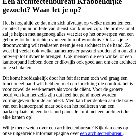
Een architectenbureau Krabbendijke
gezocht? Waar let je op?
Het is nog altijd zo dat men zich afvraagt op welke momenten een
architect jou nu in feite van dienst zou kunnen zijn. De professional
zal je helpen met nagenoeg alles wat ziet op het ontwerpen van een
gebouw tot het inrichten van een tuin of woonhuis. Ook als je je
droomwoning wilt realiseren neem je een architect in de hand. Zo
weet hij veelal ook welke aannemers er passend zouden zijn om zijn
ontwerp tot uitvoer te brengen. Ook mensen die een winkel of een
kantoorpand hebben doen er dikwijls ook goed aan om een architect
in te schakelen.
Dit komt hoofdzakelijk door het feit dat men toch wel graag een
functioneel pand wilt hebben, met een inrichting die comfortabel is
voor zowel de werknemers als voor de cliënt. Voor de grotere
bedrijven kan het zelfs zijn dat heel het pand moet worden
vormgegeven door de architect. Men kan hier denken aan de bouw
van een kantoorpand maar ook aan het realiseren van een
parkeerplaats bij een bestaand pand. Je kunt met een architect dus
elke kanten op!
Wil je meer weten over een architectenbureau? Kijk dan eens op
onze uitgebreide informatiepagina over
een architectenbureau
.