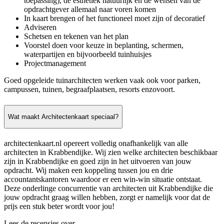
toepassing), de esthetiek natuurlijk en de wensen van de
opdrachtgever allemaal naar voren komen
In kaart brengen of het functioneel moet zijn of decoratief
Adviseren
Schetsen en tekenen van het plan
Voorstel doen voor keuze in beplanting, schermen,
waterpartijen en bijvoorbeeld tuinhuisjes
Projectmanagement
Goed opgeleide tuinarchitecten werken vaak ook voor parken,
campussen, tuinen, begraafplaatsen, resorts enzovoort.
Wat maakt Architectenkaart speciaal?
architectenkaart.nl opereert volledig onafhankelijk van alle
architecten in Krabbendijke. Wij zien welke architecten beschikbaar
zijn in Krabbendijke en goed zijn in het uitvoeren van jouw
opdracht. Wij maken een koppeling tussen jou en drie
accountantskantoren waardoor er een win-win situatie ontstaat.
Deze onderlinge concurrentie van architecten uit Krabbendijke die
jouw opdracht graag willen hebben, zorgt er namelijk voor dat de
prijs een stuk beter wordt voor jou!
Lees de recensies over