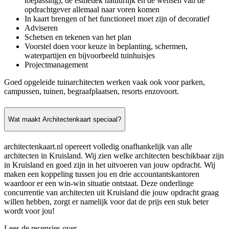
toepassing), de esthetiek natuurlijk en de wensen van de
opdrachtgever allemaal naar voren komen
In kaart brengen of het functioneel moet zijn of decoratief
Adviseren
Schetsen en tekenen van het plan
Voorstel doen voor keuze in beplanting, schermen,
waterpartijen en bijvoorbeeld tuinhuisjes
Projectmanagement
Goed opgeleide tuinarchitecten werken vaak ook voor parken,
campussen, tuinen, begraafplaatsen, resorts enzovoort.
Wat maakt Architectenkaart speciaal?
architectenkaart.nl opereert volledig onafhankelijk van alle
architecten in Kruisland. Wij zien welke architecten beschikbaar zijn
in Kruisland en goed zijn in het uitvoeren van jouw opdracht. Wij
maken een koppeling tussen jou en drie accountantskantoren
waardoor er een win-win situatie ontstaat. Deze onderlinge
concurrentie van architecten uit Kruisland die jouw opdracht graag
willen hebben, zorgt er namelijk voor dat de prijs een stuk beter
wordt voor jou!
Lees de recensies over