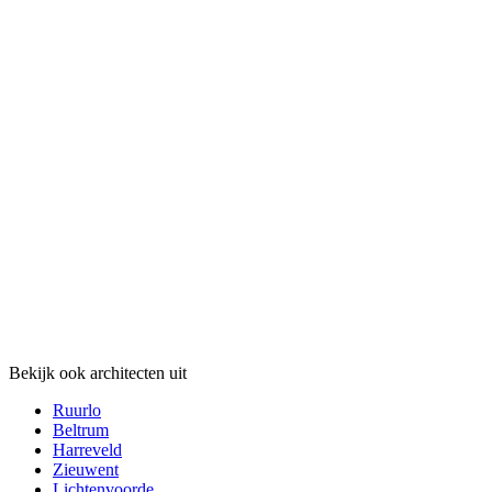
Bekijk ook architecten uit
Ruurlo
Beltrum
Harreveld
Zieuwent
Lichtenvoorde