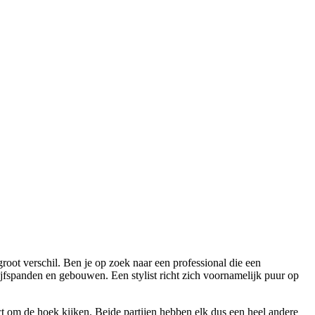
root verschil. Ben je op zoek naar een professional die een
jfspanden en gebouwen. Een stylist richt zich voornamelijk puur op
ect om de hoek kijken. Beide partijen hebben elk dus een heel andere