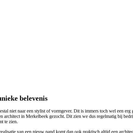
nieke belevenis
al niet naar een stylist of vormgever. Dit is immers toch wel een erg g
architect in Merkelbeek gezocht. Dit zien we dus regelmatig bij bedri
t te zien.
 realisatie van een nieuw pand komt dan ook praktisch altijd een archit