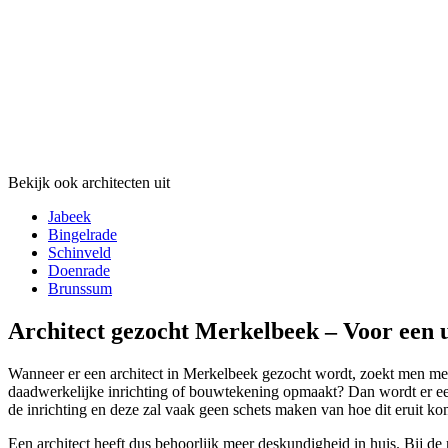
Bekijk ook architecten uit
Jabeek
Bingelrade
Schinveld
Doenrade
Brunssum
Architect gezocht Merkelbeek – Voor een u
Wanneer er een architect in Merkelbeek gezocht wordt, zoekt men meest
daadwerkelijke inrichting of bouwtekening opmaakt? Dan wordt er een 
de inrichting en deze zal vaak geen schets maken van hoe dit eruit kom
Een architect heeft dus behoorlijk meer deskundigheid in huis. Bij de