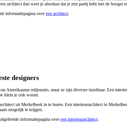
en architect dan weet je absoluut dat je een partij hebt met de hoogs
ide informatiepagina over
een architect
.
este designers
es van Amerikaanse miljonairs, maar ze zijn diverser inzetbaar. Een inter
oe klein je ook woont.
rarchitect uit Merkelbeek in te huren. Een interieurarchitect in Merkel
aam mogelijk te krijgen.
 uitgebreide informatiepagina over
een interieurarchitect
.