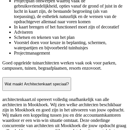
Projectplan ontwerpen waarbij vaak de
gebruiksvriendelijkheid, opties vanaf de grond of juist in de
lucht in kaart zijn, de bestaande begroeiing (als van
toepassing), de esthetiek natuurlijk en de wensen van de
opdrachtgever allemaal naar voren komen
In kaart brengen of het functioneel moet zijn of decoratief
Adviseren
Schetsen en tekenen van het plan
Voorstel doen voor keuze in beplanting, schermen,
waterpartijen en bijvoorbeeld tuinhuisjes
Projectmanagement
Goed opgeleide tuinarchitecten werken vaak ook voor parken,
campussen, tuinen, begraafplaatsen, resorts enzovoort.
Wat maakt Architectenkaart speciaal?
architectenkaart.nl opereert volledig onafhankelijk van alle
architecten in Mookhoek. Wij zien welke architecten beschikbaar
zijn in Mookhoek en goed zijn in het uitvoeren van jouw opdracht.
Wij maken een koppeling tussen jou en drie accountantskantoren
waardoor er een win-win situatie ontstaat. Deze onderlinge
concurrentie van architecten uit Mookhoek die jouw opdracht graag