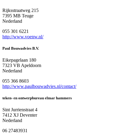
Rijksstraatweg 215
7395 MB Teuge
Nederland
055 301 6221
http://www.voenw.nl/
Paul Bouwadvies B.V.
Eikepagelaan 180
7323 VB Apeldoorn
Nederland
055 366 8603
http://www.paulbouwadvies.nl/contact/
teken- en ontwerpbureau elmar hammers
Sint Jurrienstraat 4
7412 XJ Deventer
Nederland
06 27483931