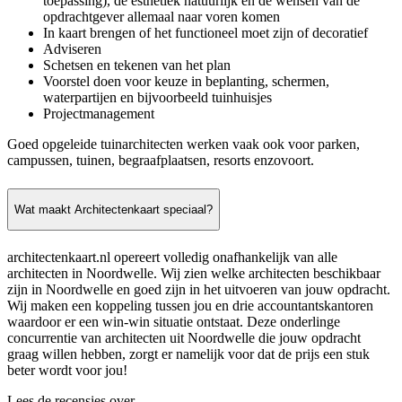
toepassing), de esthetiek natuurlijk en de wensen van de
opdrachtgever allemaal naar voren komen
In kaart brengen of het functioneel moet zijn of decoratief
Adviseren
Schetsen en tekenen van het plan
Voorstel doen voor keuze in beplanting, schermen,
waterpartijen en bijvoorbeeld tuinhuisjes
Projectmanagement
Goed opgeleide tuinarchitecten werken vaak ook voor parken,
campussen, tuinen, begraafplaatsen, resorts enzovoort.
Wat maakt Architectenkaart speciaal?
architectenkaart.nl opereert volledig onafhankelijk van alle
architecten in Noordwelle. Wij zien welke architecten beschikbaar
zijn in Noordwelle en goed zijn in het uitvoeren van jouw opdracht.
Wij maken een koppeling tussen jou en drie accountantskantoren
waardoor er een win-win situatie ontstaat. Deze onderlinge
concurrentie van architecten uit Noordwelle die jouw opdracht
graag willen hebben, zorgt er namelijk voor dat de prijs een stuk
beter wordt voor jou!
Lees de recensies over