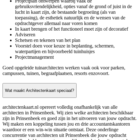
Projectplan ontwerpen waarbij vaak de
gebruiksvriendelijkheid, opties vanaf de grond of juist in de
lucht in kaart zijn, de bestaande begroeiing (als van
toepassing), de esthetiek natuurlijk en de wensen van de
opdrachtgever allemaal naar voren komen
In kaart brengen of het functioneel moet zijn of decoratief
Adviseren
Schetsen en tekenen van het plan
Voorstel doen voor keuze in beplanting, schermen,
waterpartijen en bijvoorbeeld tuinhuisjes
Projectmanagement
Goed opgeleide tuinarchitecten werken vaak ook voor parken,
campussen, tuinen, begraafplaatsen, resorts enzovoort.
Wat maakt Architectenkaart speciaal?
architectenkaart.nl opereert volledig onafhankelijk van alle
architecten in Prinsenbeek. Wij zien welke architecten beschikbaar
zijn in Prinsenbeek en goed zijn in het uitvoeren van jouw opdracht.
Wij maken een koppeling tussen jou en drie accountantskantoren
waardoor er een win-win situatie ontstaat. Deze onderlinge
concurrentie van architecten uit Prinsenbeek die jouw opdracht