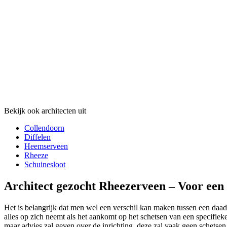
Bekijk ook architecten uit
Collendoorn
Diffelen
Heemserveen
Rheeze
Schuinesloot
Architect gezocht Rheezerveen – Voor een
Het is belangrijk dat men wel een verschil kan maken tussen een daadwe
alles op zich neemt als het aankomt op het schetsen van een specifieke
maar advies zal geven over de inrichting, deze zal vaak geen schetse