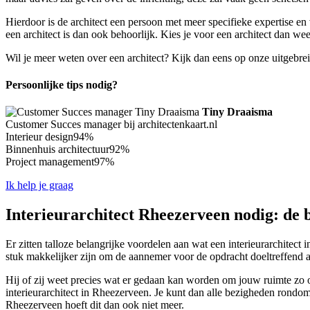
Hierdoor is de architect een persoon met meer specifieke expertise e
een architect is dan ook behoorlijk. Kies je voor een architect dan w
Wil je meer weten over een architect? Kijk dan eens op onze uitgebre
Persoonlijke tips nodig?
Tiny Draaisma
Customer Succes manager bij architectenkaart.nl
Interieur design
94%
Binnenhuis architectuur
92%
Project management
97%
Ik help je graag
Interieurarchitect Rheezerveen nodig: de b
Er zitten talloze belangrijke voordelen aan wat een interieurarchitect 
stuk makkelijker zijn om de aannemer voor de opdracht doeltreffend aa
Hij of zij weet precies wat er gedaan kan worden om jouw ruimte zo op
interieurarchitect in Rheezerveen. Je kunt dan alle bezigheden rondom d
Rheezerveen hoeft dit dan ook niet meer.