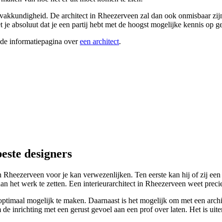
n vakkundigheid. De architect in Rheezerveen zal dan ook onmisbaar zijn
eet je absoluut dat je een partij hebt met de hoogst mogelijke kennis o
ide informatiepagina over
een architect
.
este designers
in Rheezerveen voor je kan verwezenlijken. Ten eerste kan hij of zij een 
n het werk te zetten. Een interieurarchitect in Rheezerveen weet precie
timaal mogelijk te maken. Daarnaast is het mogelijk om met een archite
e inrichting met een gerust gevoel aan een prof over laten. Het is uiter