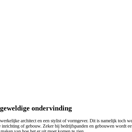
 geweldige ondervinding
rkelijke architect en een stylist of vormgever. Dit is namelijk toch wel 
 inrichting of gebouw. Zeker bij bedrijfspanden en gebouwen wordt een ar
n maken van hoe het er uit moet komen te zien.