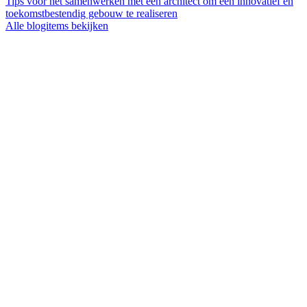
Tips voor het samenwerken met een architect om een innovatief en
toekomstbestendig gebouw te realiseren
Alle blogitems bekijken