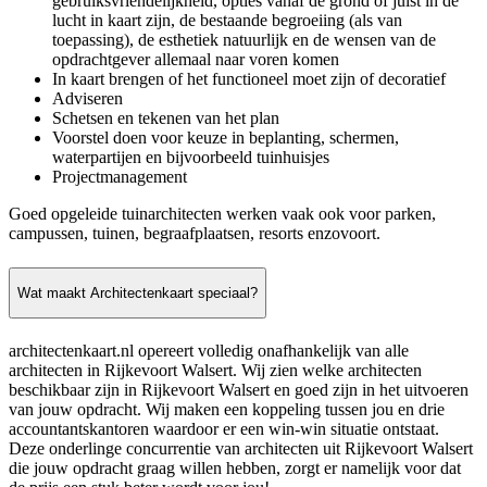
gebruiksvriendelijkheid, opties vanaf de grond of juist in de
lucht in kaart zijn, de bestaande begroeiing (als van
toepassing), de esthetiek natuurlijk en de wensen van de
opdrachtgever allemaal naar voren komen
In kaart brengen of het functioneel moet zijn of decoratief
Adviseren
Schetsen en tekenen van het plan
Voorstel doen voor keuze in beplanting, schermen,
waterpartijen en bijvoorbeeld tuinhuisjes
Projectmanagement
Goed opgeleide tuinarchitecten werken vaak ook voor parken,
campussen, tuinen, begraafplaatsen, resorts enzovoort.
Wat maakt Architectenkaart speciaal?
architectenkaart.nl opereert volledig onafhankelijk van alle
architecten in Rijkevoort Walsert. Wij zien welke architecten
beschikbaar zijn in Rijkevoort Walsert en goed zijn in het uitvoeren
van jouw opdracht. Wij maken een koppeling tussen jou en drie
accountantskantoren waardoor er een win-win situatie ontstaat.
Deze onderlinge concurrentie van architecten uit Rijkevoort Walsert
die jouw opdracht graag willen hebben, zorgt er namelijk voor dat