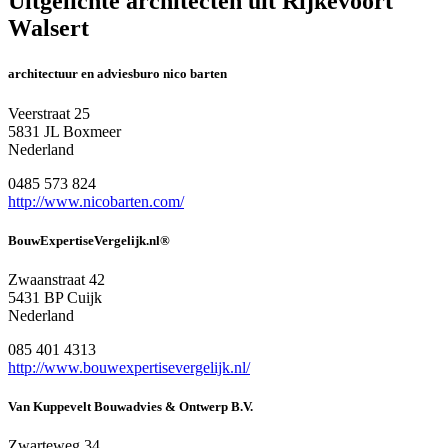
Uitgelichte architecten uit Rijkevoort
Walsert
architectuur en adviesburo nico barten
Veerstraat 25
5831 JL Boxmeer
Nederland
0485 573 824
http://www.nicobarten.com/
BouwExpertiseVergelijk.nl®
Zwaanstraat 42
5431 BP Cuijk
Nederland
085 401 4313
http://www.bouwexpertisevergelijk.nl/
Van Kuppevelt Bouwadvies & Ontwerp B.V.
Zwarteweg 34