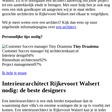
Walsert. Zo is er doorgaans een architect aanwezig om jouw project
tot een aantrekkelijk einde te brengen. Met onze hulp ben je ook nog
eens een stuk goedkoper uit aangezien wij je in staat stellen
gezochte architecten in Rijkevoort Walsert met elkaar te vergelijken.
Wil je meer weten over een architect? Kijk dan eens op onze
uitgebreide informatiepagina over
een architect
.
Persoonlijke tips nodig?
Tiny Draaisma
Customer Succes manager bij architectenkaart.nl
Interieur design
94%
Binnenhuis architectuur
92%
Project management
97%
Ik help je graag
Interieurarchitect Rijkevoort Walsert
nodig: de beste designers
Een interieurarchitect is een stuk breder toepasbaar dan in
waanzinnig dure villa’s en enorme woningen die je op tv voorbij ziet
komen. Een interieurarchitect in Rijkevoort Walsert kan je in ieder