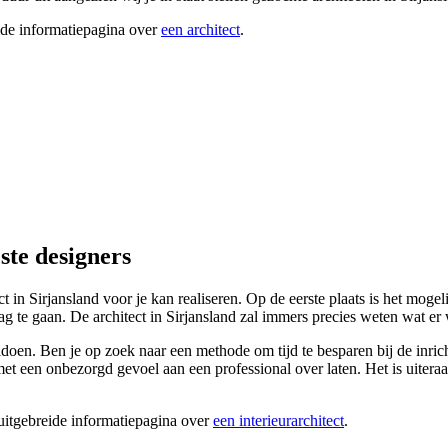
ide informatiepagina over
een architect
.
ste designers
ect in Sirjansland voor je kan realiseren. Op de eerste plaats is het mo
g te gaan. De architect in Sirjansland zal immers precies weten wat er
oen. Ben je op zoek naar een methode om tijd te besparen bij de inrichti
et een onbezorgd gevoel aan een professional over laten. Het is uiteraar
 uitgebreide informatiepagina over
een interieurarchitect
.