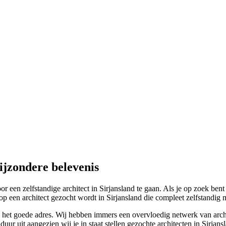
ijzondere belevenis
 een zelfstandige architect in Sirjansland te gaan. Als je op zoek bent
rop een architect gezocht wordt in Sirjansland die compleet zelfstandig me
an het goede adres. Wij hebben immers een overvloedig netwerk van archi
ur uit aangezien wij je in staat stellen gezochte architecten in Sirjans