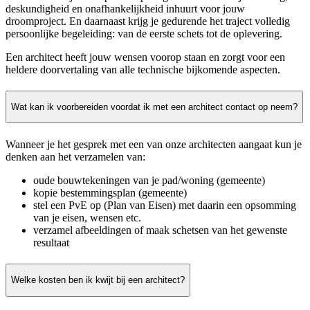
deskundigheid en onafhankelijkheid inhuurt voor jouw
droomproject. En daarnaast krijg je gedurende het traject volledig
persoonlijke begeleiding: van de eerste schets tot de oplevering.
Een architect heeft jouw wensen voorop staan en zorgt voor een
heldere doorvertaling van alle technische bijkomende aspecten.
Wat kan ik voorbereiden voordat ik met een architect contact op neem?
Wanneer je het gesprek met een van onze architecten aangaat kun je
denken aan het verzamelen van:
oude bouwtekeningen van je pad/woning (gemeente)
kopie bestemmingsplan (gemeente)
stel een PvE op (Plan van Eisen) met daarin een opsomming
van je eisen, wensen etc.
verzamel afbeeldingen of maak schetsen van het gewenste
resultaat
Welke kosten ben ik kwijt bij een architect?