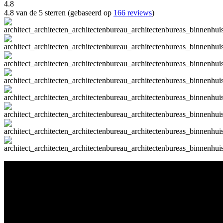
4.8
4.8 van de 5 sterren (gebaseerd op
166 reviews
)