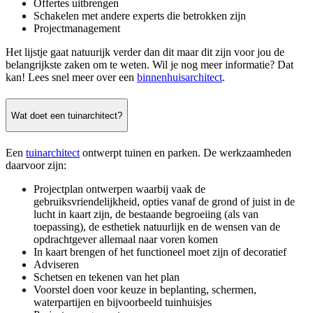
Offertes uitbrengen
Schakelen met andere experts die betrokken zijn
Projectmanagement
Het lijstje gaat natuurijk verder dan dit maar dit zijn voor jou de
belangrijkste zaken om te weten. Wil je nog meer informatie? Dat
kan! Lees snel meer over een
binnenhuisarchitect
.
Wat doet een tuinarchitect?
Een
tuinarchitect
ontwerpt tuinen en parken. De werkzaamheden
daarvoor zijn:
Projectplan ontwerpen waarbij vaak de
gebruiksvriendelijkheid, opties vanaf de grond of juist in de
lucht in kaart zijn, de bestaande begroeiing (als van
toepassing), de esthetiek natuurlijk en de wensen van de
opdrachtgever allemaal naar voren komen
In kaart brengen of het functioneel moet zijn of decoratief
Adviseren
Schetsen en tekenen van het plan
Voorstel doen voor keuze in beplanting, schermen,
waterpartijen en bijvoorbeeld tuinhuisjes