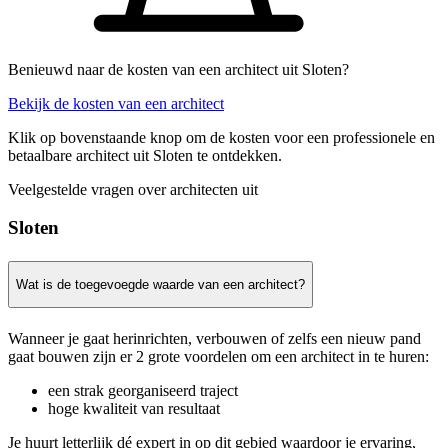
Benieuwd naar de kosten van een architect uit Sloten?
Bekijk de kosten van een architect
Klik op bovenstaande knop om de kosten voor een professionele en
betaalbare architect uit Sloten te ontdekken.
Veelgestelde vragen over architecten uit
Sloten
Wat is de toegevoegde waarde van een architect?
Wanneer je gaat herinrichten, verbouwen of zelfs een nieuw pand
gaat bouwen zijn er 2 grote voordelen om een architect in te huren:
een strak georganiseerd traject
hoge kwaliteit van resultaat
Je huurt letterlijk dé expert in op dit gebied waardoor je ervaring,