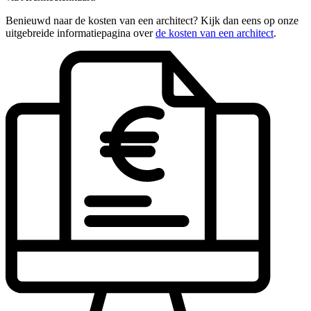
Benieuwd naar de kosten van een architect? Kijk dan eens op onze
uitgebreide informatiepagina over
de kosten van een architect
.