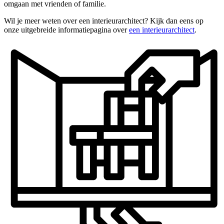
omgaan met vrienden of familie.
Wil je meer weten over een interieurarchitect? Kijk dan eens op
onze uitgebreide informatiepagina over
een interieurarchitect
.