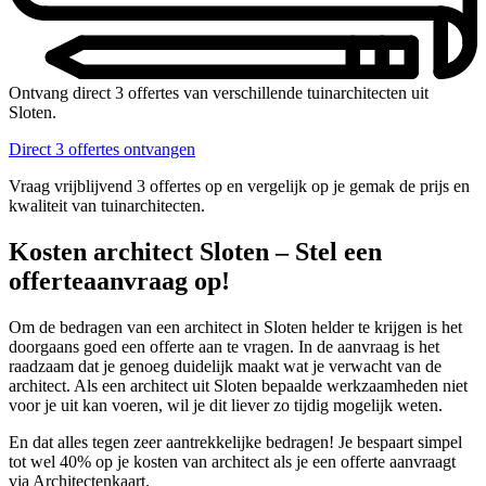
Ontvang direct 3 offertes van verschillende tuinarchitecten uit
Sloten.
Direct 3 offertes ontvangen
Vraag vrijblijvend 3 offertes op en vergelijk op je gemak de prijs en
kwaliteit van tuinarchitecten.
Kosten architect Sloten – Stel een
offerteaanvraag op!
Om de bedragen van een architect in Sloten helder te krijgen is het
doorgaans goed een offerte aan te vragen. In de aanvraag is het
raadzaam dat je genoeg duidelijk maakt wat je verwacht van de
architect. Als een architect uit Sloten bepaalde werkzaamheden niet
voor je uit kan voeren, wil je dit liever zo tijdig mogelijk weten.
En dat alles tegen zeer aantrekkelijke bedragen! Je bespaart simpel
tot wel 40% op je kosten van architect als je een offerte aanvraagt
via Architectenkaart.