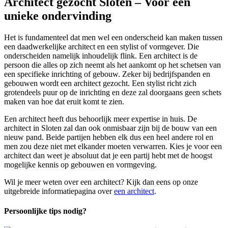
Architect gezocht Sloten – Voor een
unieke ondervinding
Het is fundamenteel dat men wel een onderscheid kan maken tussen
een daadwerkelijke architect en een stylist of vormgever. Die
onderscheiden namelijk inhoudelijk flink. Een architect is de
persoon die alles op zich neemt als het aankomt op het schetsen van
een specifieke inrichting of gebouw. Zeker bij bedrijfspanden en
gebouwen wordt een architect gezocht. Een stylist richt zich
grotendeels puur op de inrichting en deze zal doorgaans geen schets
maken van hoe dat eruit komt te zien.
Een architect heeft dus behoorlijk meer expertise in huis. De
architect in Sloten zal dan ook onmisbaar zijn bij de bouw van een
nieuw pand. Beide partijen hebben elk dus een heel andere rol en
men zou deze niet met elkander moeten verwarren. Kies je voor een
architect dan weet je absoluut dat je een partij hebt met de hoogst
mogelijke kennis op gebouwen en vormgeving.
Wil je meer weten over een architect? Kijk dan eens op onze
uitgebreide informatiepagina over
een architect
.
Persoonlijke tips nodig?