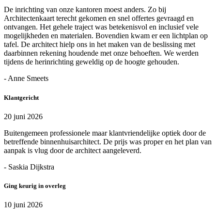
De inrichting van onze kantoren moest anders. Zo bij
Architectenkaart terecht gekomen en snel offertes gevraagd en
ontvangen. Het gehele traject was betekenisvol en inclusief vele
mogelijkheden en materialen. Bovendien kwam er een lichtplan op
tafel. De architect hielp ons in het maken van de beslissing met
daarbinnen rekening houdende met onze behoeften. We werden
tijdens de herinrichting geweldig op de hoogte gehouden.
- Anne Smeets
Klantgericht
20 juni 2026
Buitengemeen professionele maar klantvriendelijke optiek door de
betreffende binnenhuisarchitect. De prijs was proper en het plan van
aanpak is vlug door de architect aangeleverd.
- Saskia Dijkstra
Ging keurig in overleg
10 juni 2026