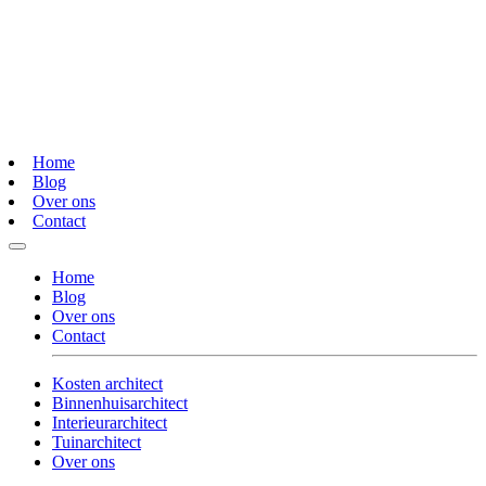
Home
Blog
Over ons
Contact
Home
Blog
Over ons
Contact
Kosten architect
Binnenhuisarchitect
Interieurarchitect
Tuinarchitect
Over ons