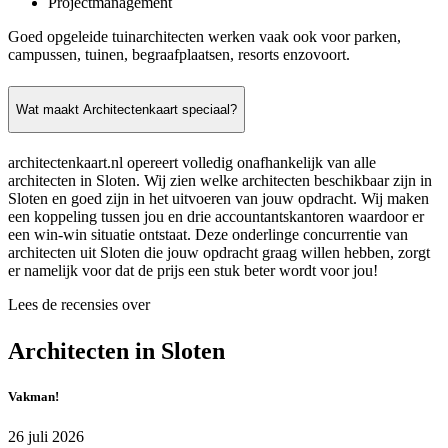
Projectmanagement
Goed opgeleide tuinarchitecten werken vaak ook voor parken,
campussen, tuinen, begraafplaatsen, resorts enzovoort.
Wat maakt Architectenkaart speciaal?
architectenkaart.nl opereert volledig onafhankelijk van alle
architecten in Sloten. Wij zien welke architecten beschikbaar zijn in
Sloten en goed zijn in het uitvoeren van jouw opdracht. Wij maken
een koppeling tussen jou en drie accountantskantoren waardoor er
een win-win situatie ontstaat. Deze onderlinge concurrentie van
architecten uit Sloten die jouw opdracht graag willen hebben, zorgt
er namelijk voor dat de prijs een stuk beter wordt voor jou!
Lees de recensies over
Architecten in Sloten
Vakman!
26 juli 2026