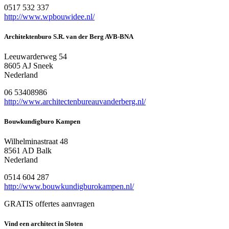
0517 532 337
http://www.wpbouwidee.nl/
Architektenburo S.R. van der Berg AVB-BNA
Leeuwarderweg 54
8605 AJ Sneek
Nederland
06 53408986
http://www.architectenbureauvanderberg.nl/
Bouwkundigburo Kampen
Wilhelminastraat 48
8561 AD Balk
Nederland
0514 604 287
http://www.bouwkundigburokampen.nl/
GRATIS offertes aanvragen
Vind een architect in Sloten