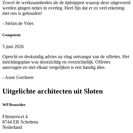
Zowel de werkzaamheden als de tijdstippen waarop deze uitgevoerd
werden gingen netjes in overleg. Heel fijn dat er zo veel rekening
met ons is gehouden!
- Stefan de Vries
Competent
5 juni 2026
Oprecht en deskundig advies na vlug ontvangst van de offertes. Het
inrichtingsplan was doorzichtig en overzichtelijk. Offertes
aanvragen en met elkaar vergelijken is een handig idee.
- Anne Gerritsen
Uitgelichte architecten uit Sloten
WP Bouwidee
Filenserwei 4
8744 ER Schettens
Nederland