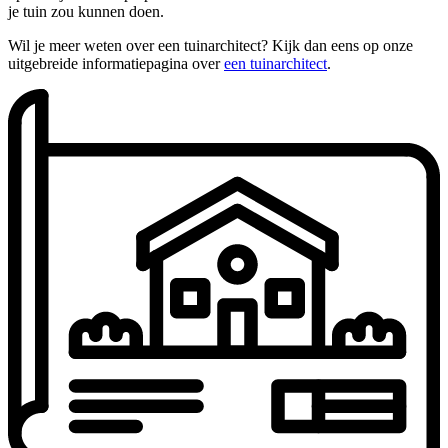
je tuin zou kunnen doen.
Wil je meer weten over een tuinarchitect? Kijk dan eens op onze
uitgebreide informatiepagina over
een tuinarchitect
.