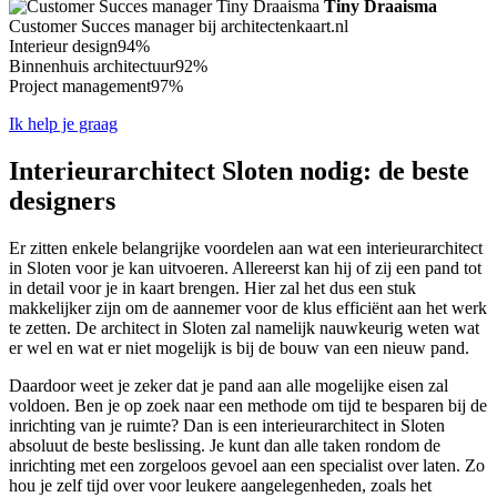
Tiny Draaisma
Customer Succes manager bij architectenkaart.nl
Interieur design
94%
Binnenhuis architectuur
92%
Project management
97%
Ik help je graag
Interieurarchitect Sloten nodig: de beste
designers
Er zitten enkele belangrijke voordelen aan wat een interieurarchitect
in Sloten voor je kan uitvoeren. Allereerst kan hij of zij een pand tot
in detail voor je in kaart brengen. Hier zal het dus een stuk
makkelijker zijn om de aannemer voor de klus efficiënt aan het werk
te zetten. De architect in Sloten zal namelijk nauwkeurig weten wat
er wel en wat er niet mogelijk is bij de bouw van een nieuw pand.
Daardoor weet je zeker dat je pand aan alle mogelijke eisen zal
voldoen. Ben je op zoek naar een methode om tijd te besparen bij de
inrichting van je ruimte? Dan is een interieurarchitect in Sloten
absoluut de beste beslissing. Je kunt dan alle taken rondom de
inrichting met een zorgeloos gevoel aan een specialist over laten. Zo
hou je zelf tijd over voor leukere aangelegenheden, zoals het