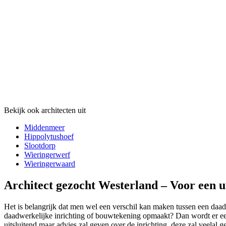
Bekijk ook architecten uit
Middenmeer
Hippolytushoef
Slootdorp
Wieringerwerf
Wieringerwaard
Architect gezocht Westerland – Voor een 
Het is belangrijk dat men wel een verschil kan maken tussen een daadw
daadwerkelijke inrichting of bouwtekening opmaakt? Dan wordt er een a
uitsluitend maar advies zal geven over de inrichting, deze zal veelal 