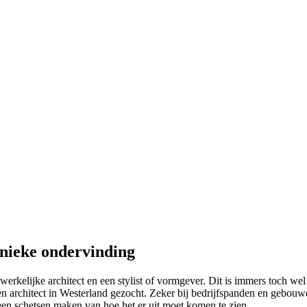
unieke ondervinding
erkelijke architect en een stylist of vormgever. Dit is immers toch wel 
rchitect in Westerland gezocht. Zeker bij bedrijfspanden en gebouwen w
geen schetsen maken van hoe het er uit moet komen te zien.