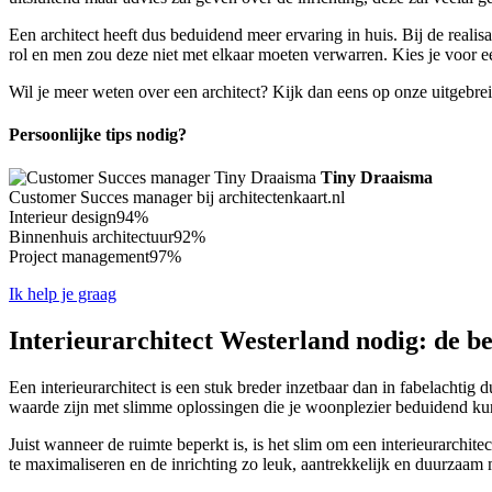
Een architect heeft dus beduidend meer ervaring in huis. Bij de reali
rol en men zou deze niet met elkaar moeten verwarren. Kies je voor e
Wil je meer weten over een architect? Kijk dan eens op onze uitgebre
Persoonlijke tips nodig?
Tiny Draaisma
Customer Succes manager bij architectenkaart.nl
Interieur design
94%
Binnenhuis architectuur
92%
Project management
97%
Ik help je graag
Interieurarchitect Westerland nodig: de be
Een interieurarchitect is een stuk breder inzetbaar dan in fabelachtig 
waarde zijn met slimme oplossingen die je woonplezier beduidend ku
Juist wanneer de ruimte beperkt is, is het slim om een interieurarchite
te maximaliseren en de inrichting zo leuk, aantrekkelijk en duurzaam m