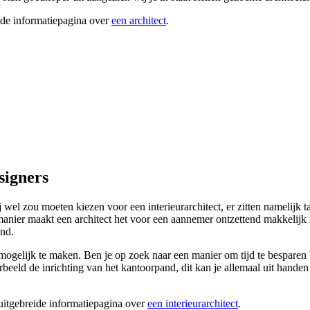
ide informatiepagina over
een architect
.
signers
 zou moeten kiezen voor een interieurarchitect, er zitten namelijk talr
e manier maakt een architect het voor een aannemer ontzettend makkelijk
and.
ogelijk te maken. Ben je op zoek naar een manier om tijd te besparen bij
oorbeeld de inrichting van het kantoorpand, dit kan je allemaal uit hand
 uitgebreide informatiepagina over
een interieurarchitect
.