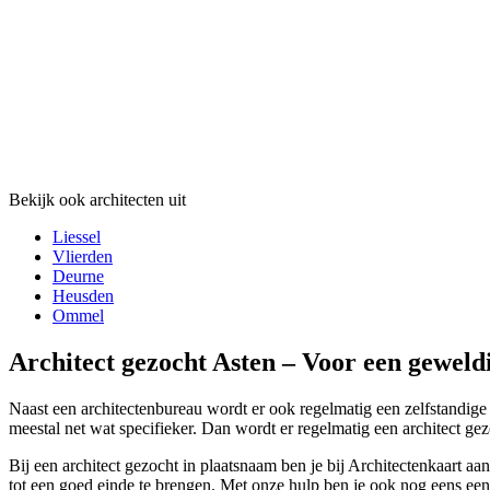
Bekijk ook architecten uit
Liessel
Vlierden
Deurne
Heusden
Ommel
Architect gezocht Asten – Voor een geweld
Naast een architectenbureau wordt er ook regelmatig een zelfstandige 
meestal net wat specifieker. Dan wordt er regelmatig een architect gezo
Bij een architect gezocht in plaatsnaam ben je bij Architectenkaart aa
tot een goed einde te brengen. Met onze hulp ben je ook nog eens een s