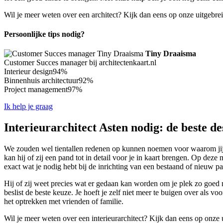
Wil je meer weten over een architect? Kijk dan eens op onze uitgebre
Persoonlijke tips nodig?
Tiny Draaisma
Customer Succes manager bij architectenkaart.nl
Interieur design
94%
Binnenhuis architectuur
92%
Project management
97%
Ik help je graag
Interieurarchitect Asten nodig: de beste de
We zouden wel tientallen redenen op kunnen noemen voor waarom jij wel
kan hij of zij een pand tot in detail voor je in kaart brengen. Op dez
exact wat je nodig hebt bij de inrichting van een bestaand of nieuw p
Hij of zij weet precies wat er gedaan kan worden om je plek zo goed m
beslist de beste keuze. Je hoeft je zelf niet meer te buigen over als v
het optrekken met vrienden of familie.
Wil je meer weten over een interieurarchitect? Kijk dan eens op onze