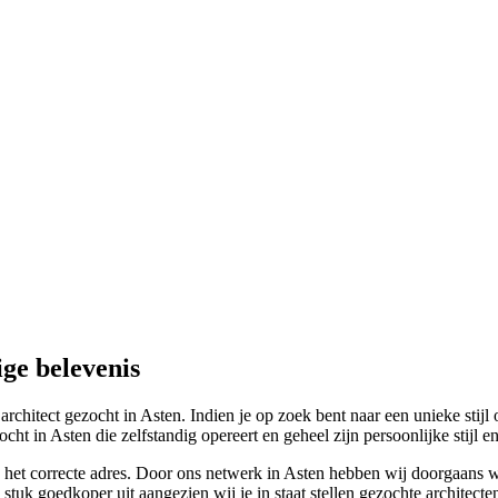
ige belevenis
architect gezocht in Asten. Indien je op zoek bent naar een unieke stijl
cht in Asten die zelfstandig opereert en geheel zijn persoonlijke stijl 
n het correcte adres. Door ons netwerk in Asten hebben wij doorgaans wel
tuk goedkoper uit aangezien wij je in staat stellen gezochte architecten