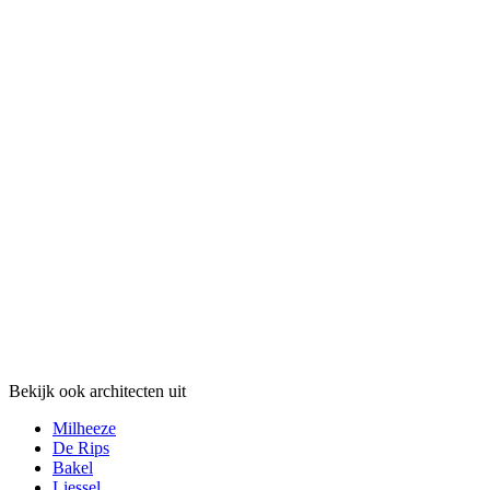
Bekijk ook architecten uit
Milheeze
De Rips
Bakel
Liessel