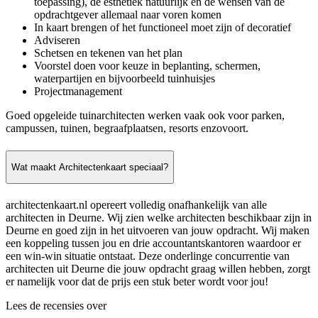
toepassing), de esthetiek natuurlijk en de wensen van de
opdrachtgever allemaal naar voren komen
In kaart brengen of het functioneel moet zijn of decoratief
Adviseren
Schetsen en tekenen van het plan
Voorstel doen voor keuze in beplanting, schermen,
waterpartijen en bijvoorbeeld tuinhuisjes
Projectmanagement
Goed opgeleide tuinarchitecten werken vaak ook voor parken,
campussen, tuinen, begraafplaatsen, resorts enzovoort.
Wat maakt Architectenkaart speciaal?
architectenkaart.nl opereert volledig onafhankelijk van alle
architecten in Deurne. Wij zien welke architecten beschikbaar zijn in
Deurne en goed zijn in het uitvoeren van jouw opdracht. Wij maken
een koppeling tussen jou en drie accountantskantoren waardoor er
een win-win situatie ontstaat. Deze onderlinge concurrentie van
architecten uit Deurne die jouw opdracht graag willen hebben, zorgt
er namelijk voor dat de prijs een stuk beter wordt voor jou!
Lees de recensies over