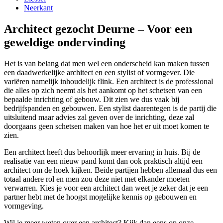
Neerkant
Architect gezocht Deurne – Voor een
geweldige ondervinding
Het is van belang dat men wel een onderscheid kan maken tussen
een daadwerkelijke architect en een stylist of vormgever. Die
variëren namelijk inhoudelijk flink. Een architect is de professional
die alles op zich neemt als het aankomt op het schetsen van een
bepaalde inrichting of gebouw. Dit zien we dus vaak bij
bedrijfspanden en gebouwen. Een stylist daarentegen is de partij die
uitsluitend maar advies zal geven over de inrichting, deze zal
doorgaans geen schetsen maken van hoe het er uit moet komen te
zien.
Een architect heeft dus behoorlijk meer ervaring in huis. Bij de
realisatie van een nieuw pand komt dan ook praktisch altijd een
architect om de hoek kijken. Beide partijen hebben allemaal dus een
totaal andere rol en men zou deze niet met elkander moeten
verwarren. Kies je voor een architect dan weet je zeker dat je een
partner hebt met de hoogst mogelijke kennis op gebouwen en
vormgeving.
Wil je meer weten over een architect? Kijk dan eens op onze