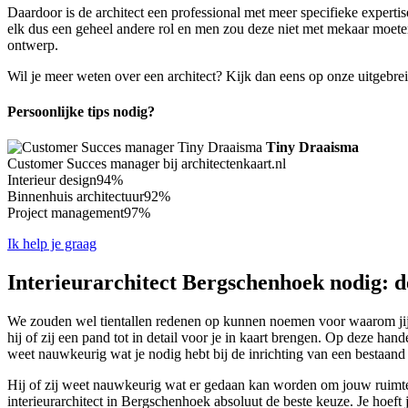
Daardoor is de architect een professional met meer specifieke experti
elk dus een geheel andere rol en men zou deze niet met mekaar moeten 
ontwerp.
Wil je meer weten over een architect? Kijk dan eens op onze uitgebre
Persoonlijke tips nodig?
Tiny Draaisma
Customer Succes manager bij architectenkaart.nl
Interieur design
94%
Binnenhuis architectuur
92%
Project management
97%
Ik help je graag
Interieurarchitect Bergschenhoek nodig: d
We zouden wel tientallen redenen op kunnen noemen voor waarom jij wel
hij of zij een pand tot in detail voor je in kaart brengen. Op deze h
weet nauwkeurig wat je nodig hebt bij de inrichting van een bestaand
Hij of zij weet nauwkeurig wat er gedaan kan worden om jouw ruimte 
interieurarchitect in Bergschenhoek absoluut de beste keuze. Je hoeft j