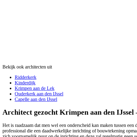
Bekijk ook architecten uit
Ridderkerk
Kinderdijk
Krimpen aan de Lek
Ouderkerk aan den IJssel
Capelle aan den IJssel
Architect gezocht Krimpen aan den IJssel 
Het is raadzaam dat men wel een onderscheid kan maken tussen een daa
professional die een daadwerkelijke inrichting of bouwtekening opmaa
zich voornamelijk puur op de inrichting en deze zal regelmatig geen s