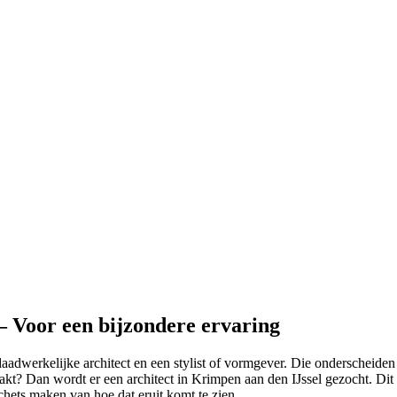
– Voor een bijzondere ervaring
dwerkelijke architect en een stylist of vormgever. Die onderscheiden 
kt? Dan wordt er een architect in Krimpen aan den IJssel gezocht. Dit z
chets maken van hoe dat eruit komt te zien.