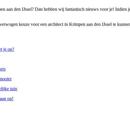
en aan den IJssel? Dan hebben wij fantastisch nieuws voor je! Indien 
verwogen keuze voor een architect in Krimpen aan den IJssel te kunnen 
t je op?
ners
mooier
lijke tuin
raag op!