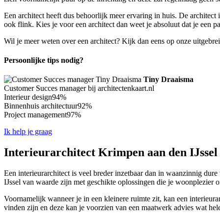
Een architect heeft dus behoorlijk meer ervaring in huis. De architect 
ook flink. Kies je voor een architect dan weet je absoluut dat je een
Wil je meer weten over een architect? Kijk dan eens op onze uitgebre
Persoonlijke tips nodig?
Tiny Draaisma
Customer Succes manager bij architectenkaart.nl
Interieur design
94%
Binnenhuis architectuur
92%
Project management
97%
Ik help je graag
Interieurarchitect Krimpen aan den IJssel 
Een interieurarchitect is veel breder inzetbaar dan in waanzinnig dure 
IJssel van waarde zijn met geschikte oplossingen die je woonplezier 
Voornamelijk wanneer je in een kleinere ruimte zit, kan een interieura
vinden zijn en deze kan je voorzien van een maatwerk advies wat hele