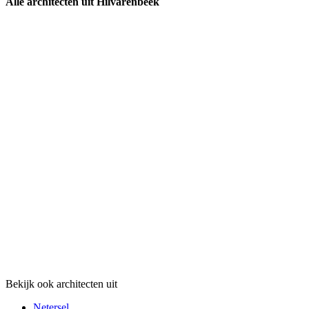
Alle architecten uit Hilvarenbeek
Bekijk ook architecten uit
Netersel