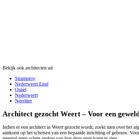
Bekijk ook architecten uit
Stramproy
Nederweert Eind
Ospel
Nederweert
Neeritter
Architect gezocht Weert – Voor een geweld
Indien er een architect in Weert gezocht wordt, zoekt men over het alg
aankomt op het schetsen van een bepaalde inrichting of gebouw. Voorna
meestal geen schets maken van hoe deze eruit komt te zien.