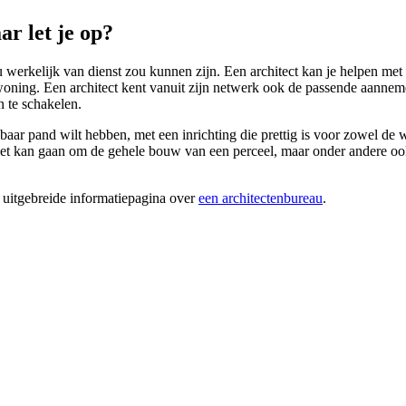
r let je op?
u werkelijk van dienst zou kunnen zijn. Een architect kan je helpen met 
omwoning. Een architect kent vanuit zijn netwerk ook de passende aann
n te schakelen.
aar pand wilt hebben, met een inrichting die prettig is voor zowel de w
t kan gaan om de gehele bouw van een perceel, maar onder andere ook v
 uitgebreide informatiepagina over
een architectenbureau
.