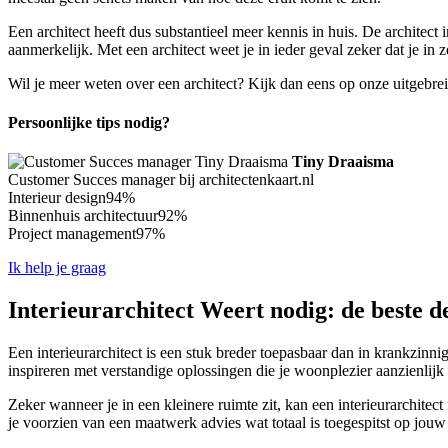
Een architect heeft dus substantieel meer kennis in huis. De architect
aanmerkelijk. Met een architect weet je in ieder geval zeker dat je in 
Wil je meer weten over een architect? Kijk dan eens op onze uitgebre
Persoonlijke tips nodig?
Tiny Draaisma
Customer Succes manager bij architectenkaart.nl
Interieur design
94%
Binnenhuis architectuur
92%
Project management
97%
Ik help je graag
Interieurarchitect Weert nodig: de beste d
Een interieurarchitect is een stuk breder toepasbaar dan in krankzinnig
inspireren met verstandige oplossingen die je woonplezier aanzienlijk
Zeker wanneer je in een kleinere ruimte zit, kan een interieurarchitect
je voorzien van een maatwerk advies wat totaal is toegespitst op jouw