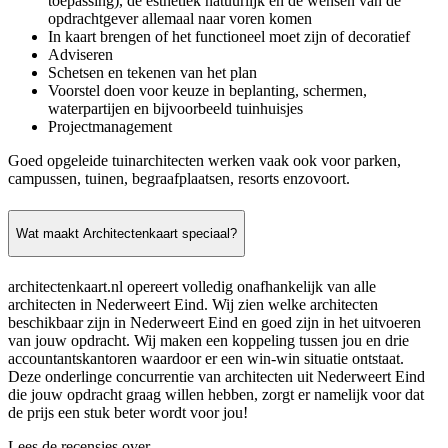
toepassing), de esthetiek natuurlijk en de wensen van de
opdrachtgever allemaal naar voren komen
In kaart brengen of het functioneel moet zijn of decoratief
Adviseren
Schetsen en tekenen van het plan
Voorstel doen voor keuze in beplanting, schermen,
waterpartijen en bijvoorbeeld tuinhuisjes
Projectmanagement
Goed opgeleide tuinarchitecten werken vaak ook voor parken,
campussen, tuinen, begraafplaatsen, resorts enzovoort.
Wat maakt Architectenkaart speciaal?
architectenkaart.nl opereert volledig onafhankelijk van alle
architecten in Nederweert Eind. Wij zien welke architecten
beschikbaar zijn in Nederweert Eind en goed zijn in het uitvoeren
van jouw opdracht. Wij maken een koppeling tussen jou en drie
accountantskantoren waardoor er een win-win situatie ontstaat.
Deze onderlinge concurrentie van architecten uit Nederweert Eind
die jouw opdracht graag willen hebben, zorgt er namelijk voor dat
de prijs een stuk beter wordt voor jou!
Lees de recensies over