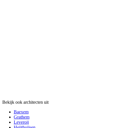
Bekijk ook architecten uit
Baexem
Grathem
Leveroij
Heijthuijsen