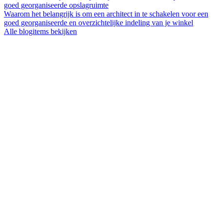
goed georganiseerde opslagruimte
Waarom het belangrijk is om een architect in te schakelen voor een
goed georganiseerde en overzichtelijke indeling van je winkel
Alle blogitems bekijken