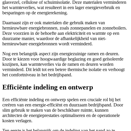
glasvezel, cellulose of schuimisolatie. Deze materialen verminderen
het warmteverlies, wat resulteert in een lager energieverbruik en
besparingen op de energierekening.
Daarnaast zijn er ook materialen die gebruik maken van
hernieuwbare energiebronnen, zoals zonnepanelen en zonneboilers.
Deze voorzien in de behoefte aan elektriciteit en warmte op een
duurzame manier, waardoor de afhankelijkheid van niet-
hernieuwbare energiebronnen wordt verminderd.
Nog een belangrijk aspect zijn energiezuinige ramen en deuren.
Door te kiezen voor hoogwaardige beglazing en goed geïsoleerde
kozijnen, kan warmteverlies via de ramen en deuren worden
verminderd. Dit leidt tot een betere thermische isolatie en verhoogt
het comfortniveau in het bedrijfspand.
Efficiënte indeling en ontwerp
Een efficiënte indeling en ontwerp spelen een cruciale rol bij het
creëren van een energie-efficiënt en duurzaam bedrijfspand. Door
slim gebruik te maken van de beschikbare ruimte, kunnen
architecten de energieprestaties optimaliseren en de operationele
kosten verlagen.
Ten eerste is het belangrijk om de indeling van het pand zo te