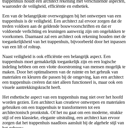
trappenhuis houdt een architect rekening met verschillende aspecten,
waaronder de veiligheid, efficiëntie en esthetiek.
Een van de belangrijkste overwegingen bij het ontwerpen van een
trappenhuis is de veiligheid. Een architect zal ervoor zorgen dat de
treden voldoen aan de geldende bouwvoorschriften en dat er
voldoende verlichting en leuningen aanwezig zijn om ongelukken te
voorkomen. Daarnaast zal een architect ook rekening houden met de
toegankelijkheid van het trappenhuis, bijvoorbeeld door het inpassen
van een lift of roltrap.
Naast veiligheid is ook efficiëntie een belangrijk aspect. Een
trappenhuis moet gemakkelijk toegankelijk zijn en een logische
indeling hebben om een vlotte doorstroming van mensen mogelijk te
maken. Door het optimaliseren van de ruimte en het gebruik van
materialen en kleuren die passen bij de omgeving, kan een architect
een trappenhuis creëren dat niet alleen functioneel is, maar ook een
visuele aantrekkingskracht heeft.
Het esthetische aspect van een trappenhuis mag niet over het hoofd
worden gezien. Een architect kan creatieve ontwerpen en materialen
gebruiken om een trappenhuis te transformeren tot een
architectonisch pronkstuk. Of het nu gaat om een moderne, strakke
stijl of een klassieke, elegante uitstraling, een architect kan ervoor
zorgen dat het trappenhuis naadloos aansluit bij de algehele stijl van
het gebouw.