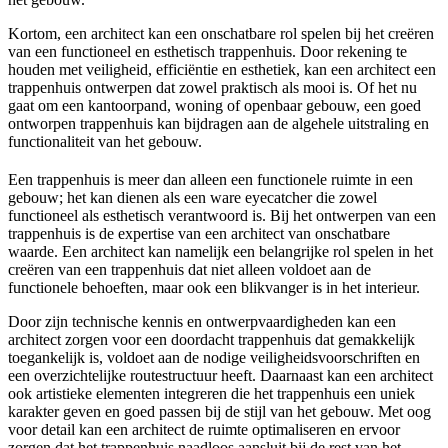
Kortom, een architect kan een onschatbare rol spelen bij het creëren
van een functioneel en esthetisch trappenhuis. Door rekening te
houden met veiligheid, efficiëntie en esthetiek, kan een architect een
trappenhuis ontwerpen dat zowel praktisch als mooi is. Of het nu
gaat om een kantoorpand, woning of openbaar gebouw, een goed
ontworpen trappenhuis kan bijdragen aan de algehele uitstraling en
functionaliteit van het gebouw.
Een trappenhuis is meer dan alleen een functionele ruimte in een
gebouw; het kan dienen als een ware eyecatcher die zowel
functioneel als esthetisch verantwoord is. Bij het ontwerpen van een
trappenhuis is de expertise van een architect van onschatbare
waarde. Een architect kan namelijk een belangrijke rol spelen in het
creëren van een trappenhuis dat niet alleen voldoet aan de
functionele behoeften, maar ook een blikvanger is in het interieur.
Door zijn technische kennis en ontwerpvaardigheden kan een
architect zorgen voor een doordacht trappenhuis dat gemakkelijk
toegankelijk is, voldoet aan de nodige veiligheidsvoorschriften en
een overzichtelijke routestructuur heeft. Daarnaast kan een architect
ook artistieke elementen integreren die het trappenhuis een uniek
karakter geven en goed passen bij de stijl van het gebouw. Met oog
voor detail kan een architect de ruimte optimaliseren en ervoor
zorgen dat het trappenhuis naadloos aansluit bij de rest van het