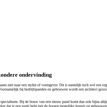
jzondere ondervinding
ns niet naar een stylist of vormgever. Dit is namelijk toch wel een erg 
ornamelijk bij bedrijfspanden en gebouwen wordt een architect gezocht.
 specialisme. Bij de bouw van een nieuw pand komt dan ook bijna altijd 
e zeker dat je een partij hebt met de hoogst mogelijke kennis op gebouw