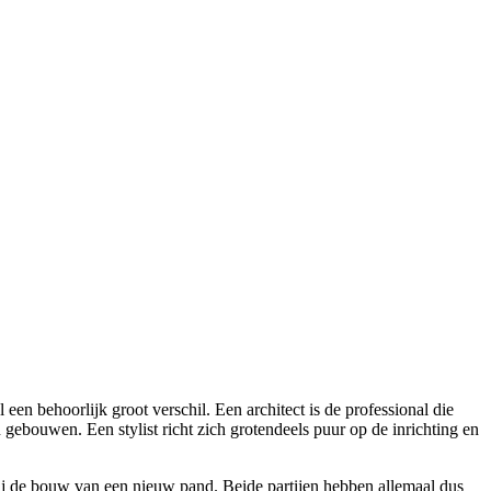
en behoorlijk groot verschil. Een architect is de professional die
 gebouwen. Een stylist richt zich grotendeels puur op de inrichting en
 bij de bouw van een nieuw pand. Beide partijen hebben allemaal dus