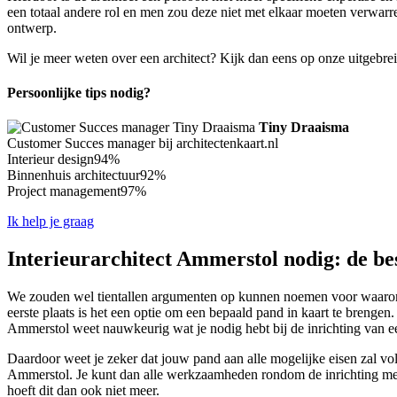
een totaal andere rol en men zou deze niet met elkaar moeten verwarren
ontwerp.
Wil je meer weten over een architect? Kijk dan eens op onze uitgebre
Persoonlijke tips nodig?
Tiny Draaisma
Customer Succes manager bij architectenkaart.nl
Interieur design
94%
Binnenhuis architectuur
92%
Project management
97%
Ik help je graag
Interieurarchitect Ammerstol nodig: de be
We zouden wel tientallen argumenten op kunnen noemen voor waarom jij
eerste plaats is het een optie om een bepaald pand in kaart te brengen
Ammerstol weet nauwkeurig wat je nodig hebt bij de inrichting van e
Daardoor weet je zeker dat jouw pand aan alle mogelijke eisen zal voldo
Ammerstol. Je kunt dan alle werkzaamheden rondom de inrichting met ee
hoeft dit dan ook niet meer.