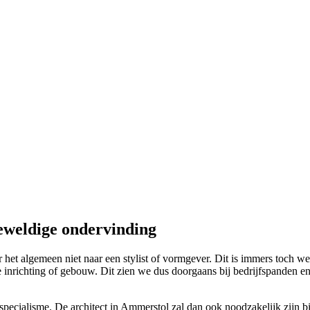
eweldige ondervinding
et algemeen niet naar een stylist of vormgever. Dit is immers toch wel e
e inrichting of gebouw. Dit zien we dus doorgaans bij bedrijfspanden en
n specialisme. De architect in Ammerstol zal dan ook noodzakelijk zijn