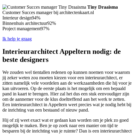
Tiny Draaisma
Customer Succes manager bij architectenkaart.nl
Interieur design
94%
Binnenhuis architectuur
92%
Project management
97%
Ik help je graag
Interieurarchitect Appeltern nodig: de
beste designers
We zouden wel tientallen redenen op kunnen noemen voor waarom
jij zeker weten zou moeten kiezen voor een interieurarchitect, er
zitten namelijk vele voordelen aan de werkzaamheden die hij voor je
kan uitvoeren. Op de eerste plaats is het mogelijk om een bepaald
pand in kaart te brengen. Hier zal het dus een stuk eenvoudiger zijn
om de aannemer voor de klus doeltreffend aan het werk te zetten.
Een interieurarchitect in Appeltern weet precies wat je nodig hebt bij
de inrichting van een bestaand of nieuw pand.
Hij of zij weet exact wat er gedaan kan worden om je plek zo goed
mogelijk te maken. Ben je op zoek naar een manier om tijd te
besparen bij de inrichting van je ruimte? Dan is een interieurarchitect