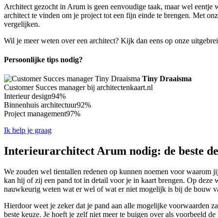
Architect gezocht in Arum is geen eenvoudige taak, maar wel eentje w
architect te vinden om je project tot een fijn einde te brengen. Met on
vergelijken.
Wil je meer weten over een architect? Kijk dan eens op onze uitgebre
Persoonlijke tips nodig?
Tiny Draaisma
Customer Succes manager bij architectenkaart.nl
Interieur design
94%
Binnenhuis architectuur
92%
Project management
97%
Ik help je graag
Interieurarchitect Arum nodig: de beste de
We zouden wel tientallen redenen op kunnen noemen voor waarom jij ze
kan hij of zij een pand tot in detail voor je in kaart brengen. Op de
nauwkeurig weten wat er wel of wat er niet mogelijk is bij de bouw 
Hierdoor weet je zeker dat je pand aan alle mogelijke voorwaarden zal
beste keuze. Je hoeft je zelf niet meer te buigen over als voorbeeld d