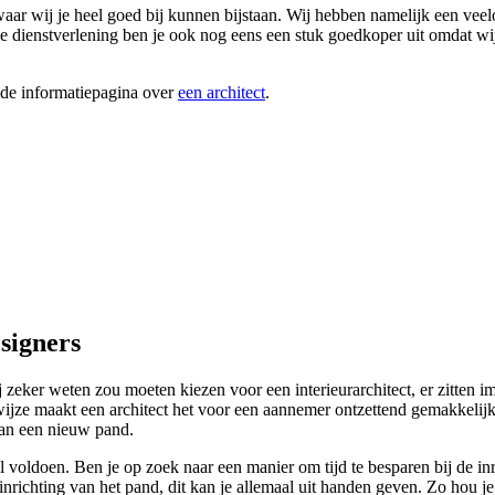
aar wij je heel goed bij kunnen bijstaan. Wij hebben namelijk een vee
ze dienstverlening ben je ook nog eens een stuk goedkoper uit omdat wij 
ide informatiepagina over
een architect
.
signers
ker weten zou moeten kiezen voor een interieurarchitect, er zitten imm
ze wijze maakt een architect het voor een aannemer ontzettend gemakkeli
van een nieuw pand.
 voldoen. Ben je op zoek naar een manier om tijd te besparen bij de inr
e inrichting van het pand, dit kan je allemaal uit handen geven. Zo hou 