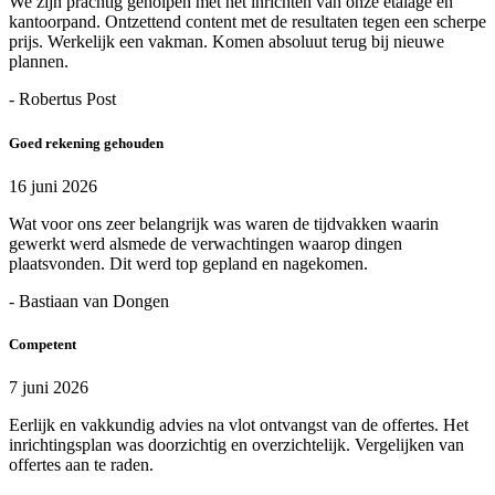
We zijn prachtig geholpen met het inrichten van onze etalage en
kantoorpand. Ontzettend content met de resultaten tegen een scherpe
prijs. Werkelijk een vakman. Komen absoluut terug bij nieuwe
plannen.
- Robertus Post
Goed rekening gehouden
16 juni 2026
Wat voor ons zeer belangrijk was waren de tijdvakken waarin
gewerkt werd alsmede de verwachtingen waarop dingen
plaatsvonden. Dit werd top gepland en nagekomen.
- Bastiaan van Dongen
Competent
7 juni 2026
Eerlijk en vakkundig advies na vlot ontvangst van de offertes. Het
inrichtingsplan was doorzichtig en overzichtelijk. Vergelijken van
offertes aan te raden.