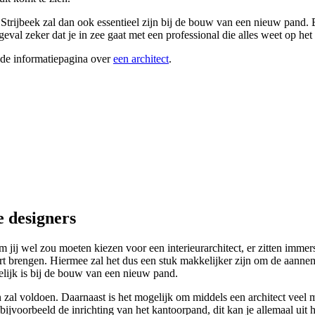
n Strijbeek zal dan ook essentieel zijn bij de bouw van een nieuw pand.
eval zeker dat je in zee gaat met een professional die alles weet op het
ide informatiepagina over
een architect
.
e designers
j wel zou moeten kiezen voor een interieurarchitect, er zitten immer
 kaart brengen. Hiermee zal het dus een stuk makkelijker zijn om de aanne
elijk is bij de bouw van een nieuw pand.
al voldoen. Daarnaast is het mogelijk om middels een architect veel mee
er bijvoorbeeld de inrichting van het kantoorpand, dit kan je allemaal ui