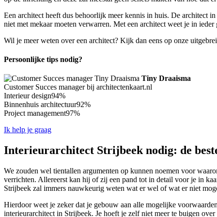
Een architect heeft dus behoorlijk meer kennis in huis. De architect i
niet met mekaar moeten verwarren. Met een architect weet je in ieder g
Wil je meer weten over een architect? Kijk dan eens op onze uitgebre
Persoonlijke tips nodig?
Tiny Draaisma
Customer Succes manager bij architectenkaart.nl
Interieur design
94%
Binnenhuis architectuur
92%
Project management
97%
Ik help je graag
Interieurarchitect Strijbeek nodig: de best
We zouden wel tientallen argumenten op kunnen noemen voor waarom ji
verrichten. Allereerst kan hij of zij een pand tot in detail voor je in
Strijbeek zal immers nauwkeurig weten wat er wel of wat er niet mog
Hierdoor weet je zeker dat je gebouw aan alle mogelijke voorwaarden z
interieurarchitect in Strijbeek. Je hoeft je zelf niet meer te buigen ov