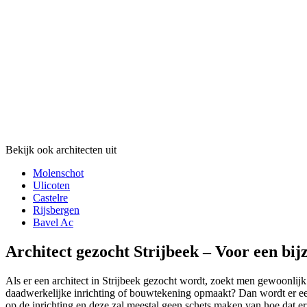
Bekijk ook architecten uit
Molenschot
Ulicoten
Castelre
Rijsbergen
Bavel Ac
Architect gezocht Strijbeek – Voor een bij
Als er een architect in Strijbeek gezocht wordt, zoekt men gewoonlijk 
daadwerkelijke inrichting of bouwtekening opmaakt? Dan wordt er een 
op de inrichting en deze zal meestal geen schets maken van hoe dat eru