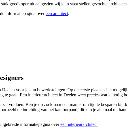
tuk goedkoper uit aangezien wij je in staat stellen gezochte architecten
ide informatiepagina over
een architect
.
designers
t in Deelen voor je kan bewerkstelligen. Op de eerste plaats is het moge
g te gaan. Een interieurarchitect in Deelen weet precies wat je nodig h
al voldoen. Ben je op zoek naar een manier om tijd te besparen bij de i
 voorbeeld de inrichting van het kantoorpand, dit kan je allemaal uit hand
 uitgebreide informatiepagina over
een interieurarchitect
.