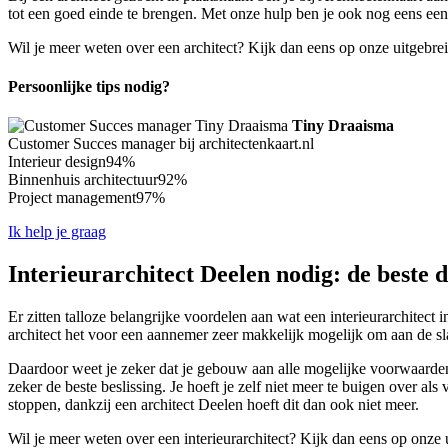
tot een goed einde te brengen. Met onze hulp ben je ook nog eens een s
Wil je meer weten over een architect? Kijk dan eens op onze uitgebre
Persoonlijke tips nodig?
Tiny Draaisma
Customer Succes manager bij architectenkaart.nl
Interieur design
94%
Binnenhuis architectuur
92%
Project management
97%
Ik help je graag
Interieurarchitect Deelen nodig: de beste 
Er zitten talloze belangrijke voordelen aan wat een interieurarchitec
architect het voor een aannemer zeer makkelijk mogelijk om aan de sla
Daardoor weet je zeker dat je gebouw aan alle mogelijke voorwaarden z
zeker de beste beslissing. Je hoeft je zelf niet meer te buigen over als
stoppen, dankzij een architect Deelen hoeft dit dan ook niet meer.
Wil je meer weten over een interieurarchitect? Kijk dan eens op onze