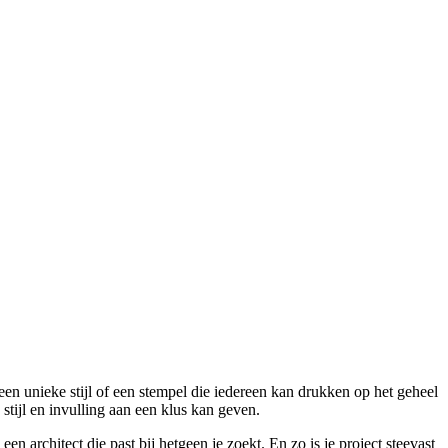
een unieke stijl of een stempel die iedereen kan drukken op het geheel
stijl en invulling aan een klus kan geven.
n architect die past bij hetgeen je zoekt. En zo is je project steevast