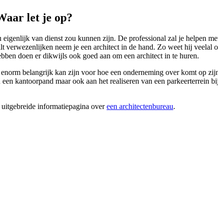
aar let je op?
u eigenlijk van dienst zou kunnen zijn. De professional zal je helpen m
t verwezenlijken neem je een architect in de hand. Zo weet hij veelal 
bben doen er dikwijls ook goed aan om een architect in te huren.
d enorm belangrijk kan zijn voor hoe een onderneming over komt op zijn
n kantoorpand maar ook aan het realiseren van een parkeerterrein bij e
 uitgebreide informatiepagina over
een architectenbureau
.