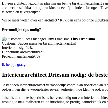
Bij een architect gezocht in plaatsnaam ben je bij Architectenkaart aa
architect beschikbaar om jouw klus tot een fijn einde te brengen. Teve
te zetten en te vergelijken.
Wil je meer weten over een architect? Kijk dan eens op onze uitgebre
Persoonlijke tips nodig?
Tiny Draaisma
Customer Succes manager bij architectenkaart.nl
Interieur design
94%
Binnenhuis architectuur
92%
Project management
97%
Ik help je graag
Interieurarchitect Driesum nodig: de beste
Je kent een interieurarchitect vermoedelijk vooral van tv-series van A
oplossingen die je woonplezier royaal verhogen, hoe klein je ook woo
Juist als de ruimte beperkt is, is het verstandig om een interieurarchi
woning te maximaliseren en de inrichting zo prettig, aantrekkelijk en