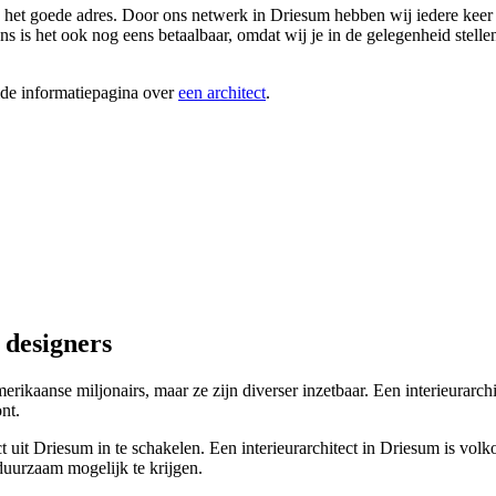
n het goede adres. Door ons netwerk in Driesum hebben wij iedere keer we
ns is het ook nog eens betaalbaar, omdat wij je in de gelegenheid stellen
ide informatiepagina over
een architect
.
 designers
merikaanse miljonairs, maar ze zijn diverser inzetbaar. Een interieurarc
nt.
tect uit Driesum in te schakelen. Een interieurarchitect in Driesum is v
 duurzaam mogelijk te krijgen.