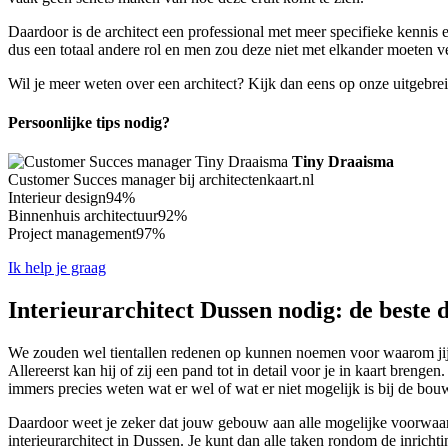
Daardoor is de architect een professional met meer specifieke kennis 
dus een totaal andere rol en men zou deze niet met elkander moeten ver
Wil je meer weten over een architect? Kijk dan eens op onze uitgebre
Persoonlijke tips nodig?
Tiny Draaisma
Customer Succes manager bij architectenkaart.nl
Interieur design
94%
Binnenhuis architectuur
92%
Project management
97%
Ik help je graag
Interieurarchitect Dussen nodig: de beste 
We zouden wel tientallen redenen op kunnen noemen voor waarom jij ze
Allereerst kan hij of zij een pand tot in detail voor je in kaart bren
immers precies weten wat er wel of wat er niet mogelijk is bij de bo
Daardoor weet je zeker dat jouw gebouw aan alle mogelijke voorwaarde
interieurarchitect in Dussen. Je kunt dan alle taken rondom de inrich