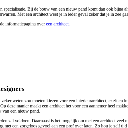
en specialisatie. Bij de bouw van een nieuw pand komt dan ook bijna alt
warren. Met een architect weet je in ieder geval zeker dat je in zee gaa
ide informatiepagina over
een architect
.
designers
ker weten zou moeten kiezen voor een interieurarchitect, er zitten imm
gen. Op deze manier maakt een architect het voor een aannemer heel makke
uw van een nieuw pand.
n zal voldoen. Daarnaast is het mogelijk om met een architect veel mee
ting met een zorgeloos gevoel aan een prof over laten. Zo hou je zelf t