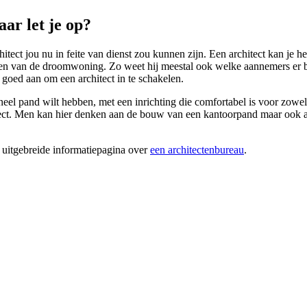
ar let je op?
tect jou nu in feite van dienst zou kunnen zijn. Een architect kan je h
liseren van de droomwoning. Zo weet hij meestal ook welke aannemers e
goed aan om een architect in te schakelen.
neel pand wilt hebben, met een inrichting die comfortabel is voor zowe
ect. Men kan hier denken aan de bouw van een kantoorpand maar ook aan
 uitgebreide informatiepagina over
een architectenbureau
.