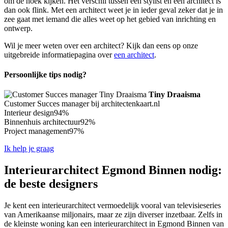
om de hoek kijken. Het verschil tussen een stylist en een architect is
dan ook flink. Met een architect weet je in ieder geval zeker dat je in
zee gaat met iemand die alles weet op het gebied van inrichting en
ontwerp.
Wil je meer weten over een architect? Kijk dan eens op onze
uitgebreide informatiepagina over
een architect
.
Persoonlijke tips nodig?
Tiny Draaisma
Customer Succes manager bij architectenkaart.nl
Interieur design
94%
Binnenhuis architectuur
92%
Project management
97%
Ik help je graag
Interieurarchitect Egmond Binnen nodig:
de beste designers
Je kent een interieurarchitect vermoedelijk vooral van televisieseries
van Amerikaanse miljonairs, maar ze zijn diverser inzetbaar. Zelfs in
de kleinste woning kan een interieurarchitect in Egmond Binnen van