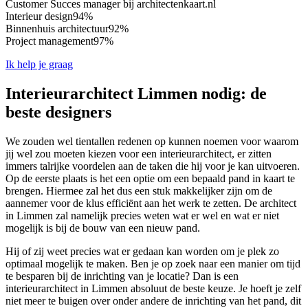
Customer Succes manager bij architectenkaart.nl
Interieur design
94%
Binnenhuis architectuur
92%
Project management
97%
Ik help je graag
Interieurarchitect Limmen nodig: de
beste designers
We zouden wel tientallen redenen op kunnen noemen voor waarom
jij wel zou moeten kiezen voor een interieurarchitect, er zitten
immers talrijke voordelen aan de taken die hij voor je kan uitvoeren.
Op de eerste plaats is het een optie om een bepaald pand in kaart te
brengen. Hiermee zal het dus een stuk makkelijker zijn om de
aannemer voor de klus efficiënt aan het werk te zetten. De architect
in Limmen zal namelijk precies weten wat er wel en wat er niet
mogelijk is bij de bouw van een nieuw pand.
Hij of zij weet precies wat er gedaan kan worden om je plek zo
optimaal mogelijk te maken. Ben je op zoek naar een manier om tijd
te besparen bij de inrichting van je locatie? Dan is een
interieurarchitect in Limmen absoluut de beste keuze. Je hoeft je zelf
niet meer te buigen over onder andere de inrichting van het pand, dit