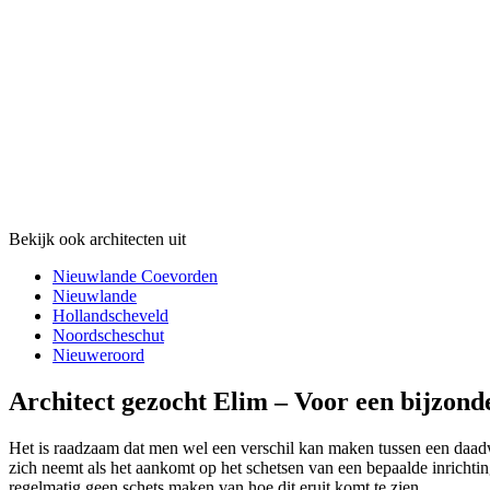
Bekijk ook architecten uit
Nieuwlande Coevorden
Nieuwlande
Hollandscheveld
Noordscheschut
Nieuweroord
Architect gezocht Elim – Voor een bijzond
Het is raadzaam dat men wel een verschil kan maken tussen een daadwer
zich neemt als het aankomt op het schetsen van een bepaalde inrichtin
regelmatig geen schets maken van hoe dit eruit komt te zien.