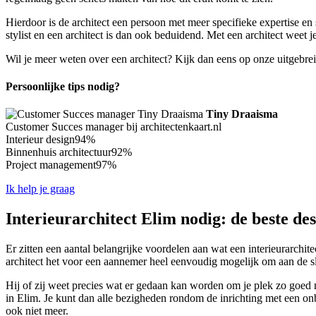
Hierdoor is de architect een persoon met meer specifieke expertise en 
stylist en een architect is dan ook beduidend. Met een architect weet j
Wil je meer weten over een architect? Kijk dan eens op onze uitgebre
Persoonlijke tips nodig?
Tiny Draaisma
Customer Succes manager bij architectenkaart.nl
Interieur design
94%
Binnenhuis architectuur
92%
Project management
97%
Ik help je graag
Interieurarchitect Elim nodig: de beste de
Er zitten een aantal belangrijke voordelen aan wat een interieurarchi
architect het voor een aannemer heel eenvoudig mogelijk om aan de sl
Hij of zij weet precies wat er gedaan kan worden om je plek zo goed mo
in Elim. Je kunt dan alle bezigheden rondom de inrichting met een onbe
ook niet meer.