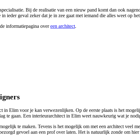
specialisatie. Bij de realisatie van een nieuw pand komt dan ook nageno
e in ieder geval zeker dat je in zee gaat met iemand die alles weet op he
ide informatiepagina over
een architect
.
signers
tect in Elim voor je kan verwezenlijken. Op de eerste plaats is het mog
ag te gaan. Een interieurarchitect in Elim weet nauwkeurig wat je nodig
gelijk te maken. Tevens is het mogelijk om met een architect veel meer 
zorgd gevoel aan een prof over laten. Het is natuurlijk zonde om hier vee