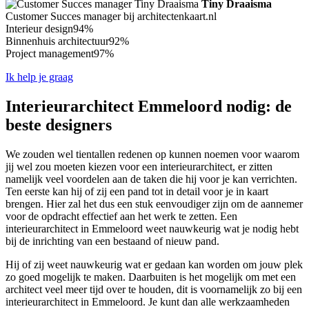
Tiny Draaisma
Customer Succes manager bij architectenkaart.nl
Interieur design
94%
Binnenhuis architectuur
92%
Project management
97%
Ik help je graag
Interieurarchitect Emmeloord nodig: de
beste designers
We zouden wel tientallen redenen op kunnen noemen voor waarom
jij wel zou moeten kiezen voor een interieurarchitect, er zitten
namelijk veel voordelen aan de taken die hij voor je kan verrichten.
Ten eerste kan hij of zij een pand tot in detail voor je in kaart
brengen. Hier zal het dus een stuk eenvoudiger zijn om de aannemer
voor de opdracht effectief aan het werk te zetten. Een
interieurarchitect in Emmeloord weet nauwkeurig wat je nodig hebt
bij de inrichting van een bestaand of nieuw pand.
Hij of zij weet nauwkeurig wat er gedaan kan worden om jouw plek
zo goed mogelijk te maken. Daarbuiten is het mogelijk om met een
architect veel meer tijd over te houden, dit is voornamelijk zo bij een
interieurarchitect in Emmeloord. Je kunt dan alle werkzaamheden