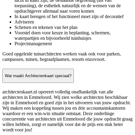
lucht in kaart zijn, de bestaande begroeiing (als van
toepassing), de esthetiek natuurlijk en de wensen van de
opdrachtgever allemaal naar voren komen
In kaart brengen of het functioneel moet zijn of decoratief
Adviseren
Schetsen en tekenen van het plan
Voorstel doen voor keuze in beplanting, schermen,
waterpartijen en bijvoorbeeld tuinhuisjes
Projectmanagement
Goed opgeleide tuinarchitecten werken vaak ook voor parken,
campussen, tuinen, begraafplaatsen, resorts enzovoort.
Wat maakt Architectenkaart speciaal?
architectenkaart.nl opereert volledig onafhankelijk van alle
architecten in Emmeloord. Wij zien welke architecten beschikbaar
zijn in Emmeloord en goed zijn in het uitvoeren van jouw opdracht.
Wij maken een koppeling tussen jou en drie accountantskantoren
waardoor er een win-win situatie ontstaat. Deze onderlinge
concurrentie van architecten uit Emmeloord die jouw opdracht graag
willen hebben, zorgt er namelijk voor dat de prijs een stuk beter
wordt voor jou!