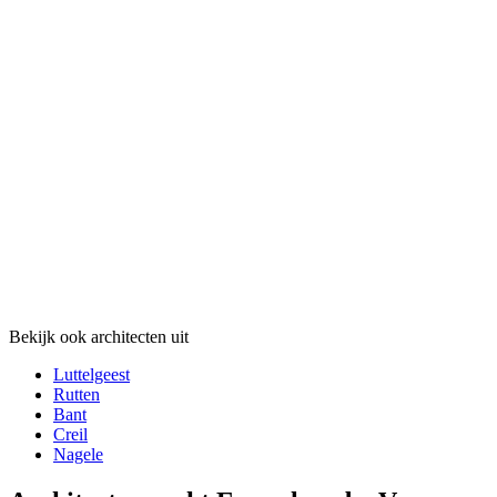
Bekijk ook architecten uit
Luttelgeest
Rutten
Bant
Creil
Nagele